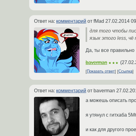
Ответ на:
комментарий
от fMad
27.02.2014 09
для того чтобы пис
язык этого less, чё
Да, ты все правильно
baverman
(
27.02.
★★★
Показать ответ
Ссылка
Ответ на:
комментарий
от baverman
27.02.20
а можешь описать про
я утянул с гитхаба 5М
и как для другого про