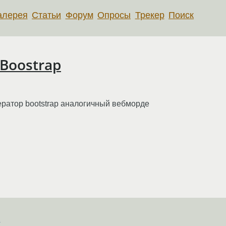
алерея
Статьи
Форум
Опросы
Трекер
Поиск
Boostrap
нератор bootstrap аналогичный вебморде
s