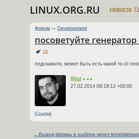
LINUX.ORG.RU
Новости
Г
Форум
—
Development
посоветуйте генератор 
cli
подскажите, может быть есть какой то cli ге
fMad
★★★
27.02.2014 08:18:12 +00:00
Ссылка
←
Вывод формы в шаблон через templatetag