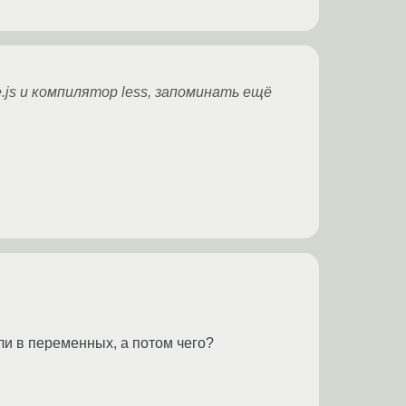
js и компилятор less, запоминать ещё
или в переменных, а потом чего?