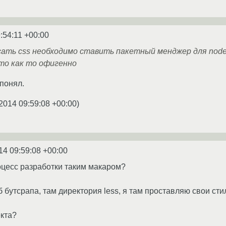
:54:11 +00:00
ать css необходимо ставить пакетный менджер для node.
 то как то офигенно
 понял.
2014 09:59:08 +00:00
)
14 09:59:08 +00:00
цесс разработки таким макаром?
б бутсрапа, там директория less, я там проставляю свои ст
екта?