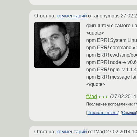
Ответ на:
комментарий
от anonymous
27.02.
фигня там с самого н
<quote>
npm ERR! System Linux
npm ERR! command «node
npm ERR! cwd /tmp/boo
npm ERR! node -v v0.6
npm ERR! npm -v 1.1.4
npm ERR! message failed
</quote>
fMad
(
27.02.2014
★★★
Последнее исправление: 
Показать ответы
Ссылка
Ответ на:
комментарий
от fMad
27.02.2014 10