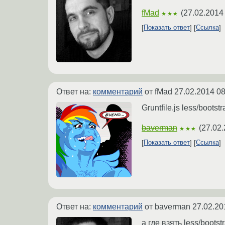
fMad
(
27.02.2014
★★★
Показать ответ
Ссылка
Ответ на:
комментарий
от fMad
27.02.2014 08
Gruntfile.js less/bootstr
baverman
(
27.02.
★★★
Показать ответ
Ссылка
Ответ на:
комментарий
от baverman
27.02.20
а где взять less/boot