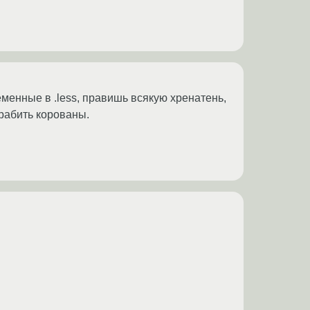
менные в .less, правишь всякую хренатень,
грабить корованы.