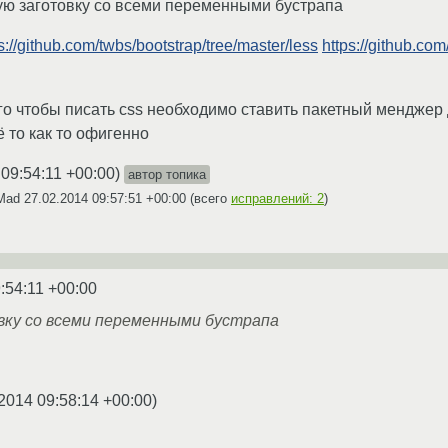
ую заготовку со всеми переменными бустрапа
s://github.com/twbs/bootstrap/tree/master/less
https://github.com
ого чтобы писать css необходимо ставить пакетный менджер 
ё то как то офигенно
 09:54:11 +00:00
)
автор топика
fMad
27.02.2014 09:57:51 +00:00
(всего
исправлений: 2
)
:54:11 +00:00
ку со всеми переменными бустрапа
2014 09:58:14 +00:00
)