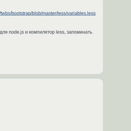
/twbs/bootstrap/blob/master/less/variables.less
для node.js и компилятор less, запоминать