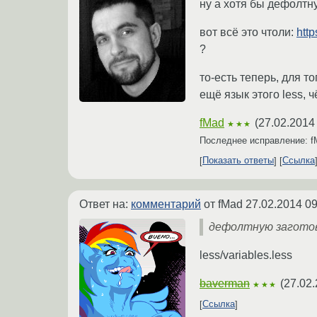
ну а хотя бы дефолтн
вот всё это чтоли:
http
?
то-есть теперь, для т
ещё язык этого less, ч
fMad
(
27.02.2014
★★★
Последнее исправление: 
Показать ответы
Ссылка
Ответ на:
комментарий
от fMad
27.02.2014 09
дефолтную заготов
less/variables.less
baverman
(
27.02.
★★★
Ссылка