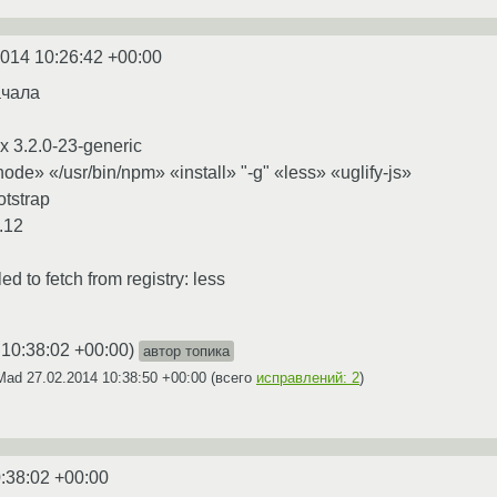
2014 10:26:42 +00:00
ачала
 3.2.0-23-generic
» «/usr/bin/npm» «install» "-g" «less» «uglify-js»
tstrap
.12
 to fetch from registry: less
 10:38:02 +00:00
)
автор топика
fMad
27.02.2014 10:38:50 +00:00
(всего
исправлений: 2
)
:38:02 +00:00