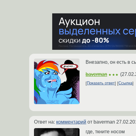
Внезапно, он есть в с
baverman
(
27.02.
★★★
Показать ответ
Ссылка
Ответ на:
комментарий
от baverman
27.02.20
где, ткните носом