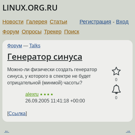
LINUX.ORG.RU
Новости
Галерея
Статьи
Регистрация
-
Вход
Форум
Опросы
Трекер
Поиск
Форум
—
Talks
Генератор синуса
Можно-ли физически создать генератор
синуса, у которого в спектре не будет
0
отрицательной (минмой) часоты?
alexru
★★★★
0
26.09.2005 11:41:18 +00:00
Ссылка
←
→