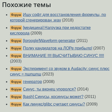
Похожие темы
Ищу софт для восстановления формулы, по
Форум
которой сгенерирован .wav
(2018)
[медицина] Нагрузка при недостатке
Форум
кислорода
(2009)
[loroogle]Waveform generator
(2011)
Форум
Полку кандидатов на ЛОРе прибыло!
(2007)
Форум
ВНИМАНИЕ !!!! ВЫСЧИТЫВАЮ СИНУС !!!!!
Форум
(2003)
Эксперимент со звуком в Audacity: синус плюс
Форум
синус = пшпшпш
(2023)
генератор
(2008)
Форум
Синус, ты вконец упоролся?
(2014)
Форум
[bash] Синусы, косинусы может?
(2011)
Форум
Как линукс/glibc считают синусы?
(2009)
Форум