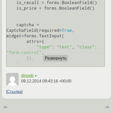
    is_recall = forms.BooleanField()

    is_price = forms.BooleanField()

    captcha = 
CaptchaField(required=
True
, 
widget=forms.TextInput(

        attrs={

"type"
: 
"text"
, 
"class"
: 
"form-control"
,

        }),

Развернуть
djnoob
★
09.12.2014 09:43:16 +00:00
Ссылка
←
→