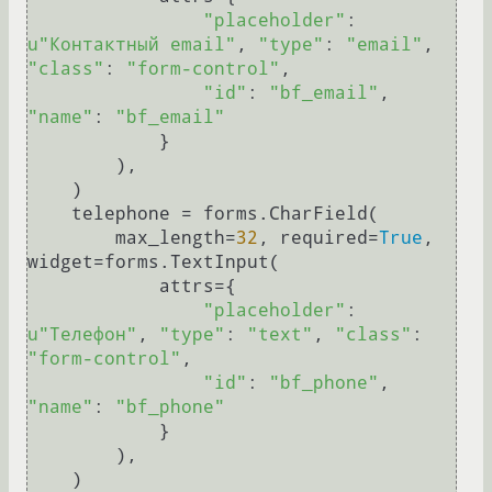
"placeholder"
: 
u"Контактный email"
, 
"type"
: 
"email"
, 
"class"
: 
"form-control"
,

"id"
: 
"bf_email"
, 
"name"
: 
"bf_email"
            }

        ),

    )

    telephone = forms.CharField(

        max_length=
32
, required=
True
, 
widget=forms.TextInput(

            attrs={

"placeholder"
: 
u"Телефон"
, 
"type"
: 
"text"
, 
"class"
: 
"form-control"
,

"id"
: 
"bf_phone"
, 
"name"
: 
"bf_phone"
            }

        ),

    )
