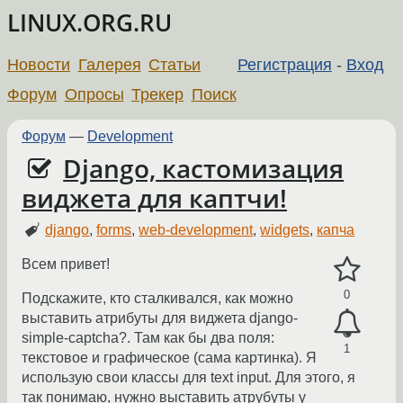
LINUX.ORG.RU
Новости
Галерея
Статьи
Регистрация
-
Вход
Форум
Опросы
Трекер
Поиск
Форум
—
Development
Django, кастомизация
виджета для каптчи!
django
,
forms
,
web-development
,
widgets
,
капча
Всем привет!
0
Подскажите, кто сталкивался, как можно
выставить атрибуты для виджета django-
simple-captcha?. Там как бы два поля:
1
текстовое и графическое (сама картинка). Я
использую свои классы для text input. Для этого, я
так понимаю, нужно выставить атрубуты у