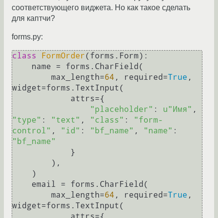
соответствующего виджета. Но как такое сделать
для каптчи?
forms.py:
class
FormOrder
(forms.Form):

    name = forms.CharField(

        max_length=
64
, required=
True
, 
widget=forms.TextInput(

            attrs={

"placeholder"
: 
u"Имя"
, 
"type"
: 
"text"
, 
"class"
: 
"form-
control"
, 
"id"
: 
"bf_name"
, 
"name"
: 
"bf_name"
            }

        ),

    )

    email = forms.CharField(

        max_length=
64
, required=
True
, 
widget=forms.TextInput(

            attrs={
