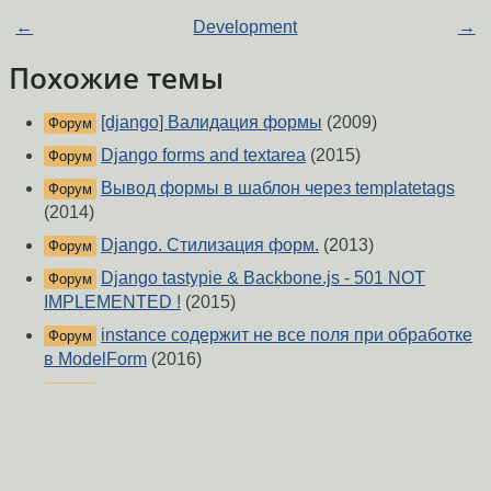
←
Development
→
Похожие темы
[django] Валидация формы
(2009)
Форум
Django forms and textarea
(2015)
Форум
Вывод формы в шаблон через templatetags
Форум
(2014)
Django. Стилизация форм.
(2013)
Форум
Django tastypie & Backbone.js - 501 NOT
Форум
IMPLEMENTED !
(2015)
instance содержит не все поля при обработке
Форум
в ModelForm
(2016)
Проверка полей формы «cleaned_data»
Форум
(2018)
Вызов shell-скрипта из php-скрипта
(2017)
Форум
Автокрмплит в админке Django
(2014)
Форум