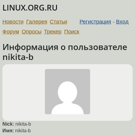
LINUX.ORG.RU
Новости
Галерея
Статьи
Регистрация
-
Вход
Форум
Опросы
Трекер
Поиск
Информация о пользователе
nikita-b
Nick:
nikita-b
Имя:
nikita-b