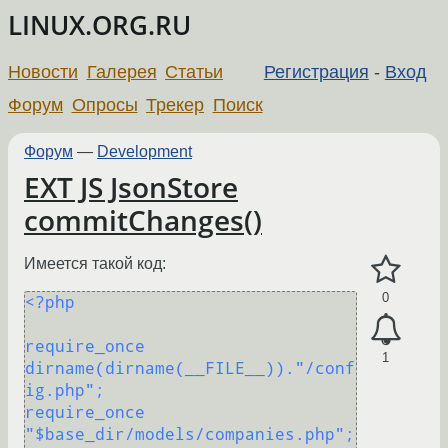
LINUX.ORG.RU
Новости
Галерея
Статьи
Регистрация
-
Вход
Форум
Опросы
Трекер
Поиск
Форум
—
Development
EXT JS JsonStore
commitChanges()
Имеется такой код:
0
<?php

require_once 
1
dirname(dirname(__FILE__))."/conf
ig.php";

require_once 
"$base_dir/models/companies.php";
