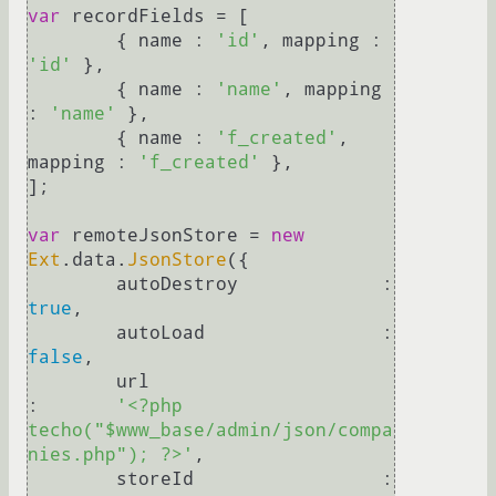
var
 recordFields = [

	{ name : 
'id'
, mapping : 
'id'
 },

	{ name : 
'name'
, mapping 
: 
'name'
 },

	{ name : 
'f_created'
, 
mapping : 
'f_created'
 },

];

var
 remoteJsonStore = 
new
Ext
.
data
.
JsonStore
({

	autoDestroy		:	
true
,

	autoLoad		:	
false
,

	url				
:	
'<?php 
techo("$www_base/admin/json/compa
nies.php"); ?>'
,

	storeId			:	