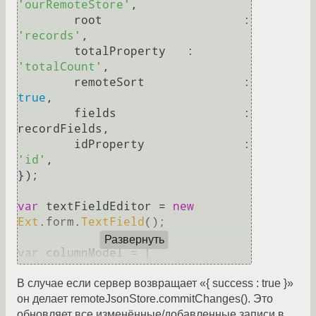
'ourRemoteStore'
,

	root			:	
'records'
,

	totalProperty	:	
'totalCount'
,

	remoteSort		:	
true
,

	fields			:	
recordFields,

	idProperty		:	
'id'
,

});

var
 textFieldEditor = 
new
Ext
.
form
.
TextField
();

Развернуть
var
 columnModel = [

	{

В случае если сервер возвращает «{ success : true }»
		header		:	
он делает remoteJsonStore.commitChanges(). Это
'Company Name'
,

обновляет все изменённые/добавленные записи в
		dataIndex	:	