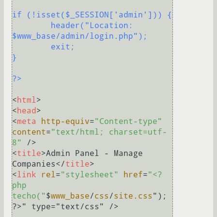
if (!isset($_SESSION['admin'])) {

	header("Location: 
$www_base/admin/login.php");

	exit;

}

?>
<
html
>
<
head
>
<
meta
http-equiv
=
"Content-type"
content
=
"text/html; charset=utf-
8"
 />
<
title
>
Admin Panel - Manage 
Companies
</
title
>
<
link
rel
=
"stylesheet"
href
=
"<?
php 
techo("
$
www_base
/
css
/
site.css
"); 
?>
" type="text/css" />
