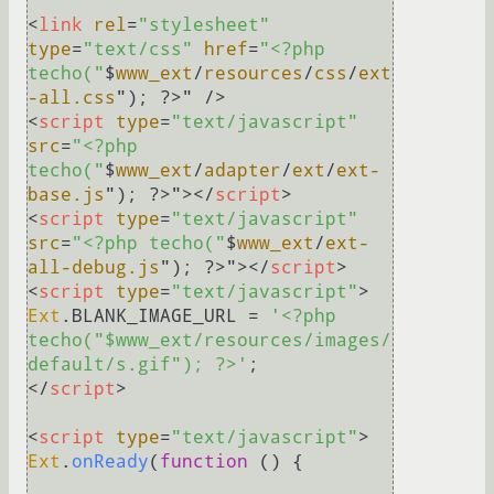
<
link
rel
=
"stylesheet"
type
=
"text/css"
href
=
"<?php 
techo("
$
www_ext
/
resources
/
css
/
ext
-all.css
"); ?>
<
script
type
=
"text/javascript"
src
=
"<?php 
techo("
$
www_ext
/
adapter
/
ext
/
ext-
base.js
"); ?>
">
</
script
>
<
script
type
=
"text/javascript"
src
=
"<?php techo("
$
www_ext
/
ext-
all-debug.js
"); ?>
">
</
script
>
<
script
type
=
"text/javascript"
>
Ext
.
BLANK_IMAGE_URL
 = 
'<?php 
techo("$www_ext/resources/images/
default/s.gif"); ?>'
</
script
>
<
script
type
=
"text/javascript"
>
Ext
.
onReady
(
function
 (
) {
