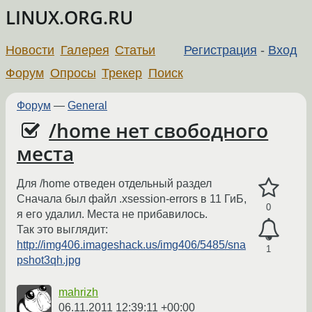
LINUX.ORG.RU
Новости
Галерея
Статьи
Регистрация
-
Вход
Форум
Опросы
Трекер
Поиск
Форум
—
General
/home нет свободного
места
Для /home отведен отдельный раздел
Сначала был файл .xsession-errors в 11 ГиБ,
0
я его удалил. Места не прибавилось.
Так это выглядит:
http://img406.imageshack.us/img406/5485/sna
1
pshot3qh.jpg
mahrizh
06.11.2011 12:39:11 +00:00