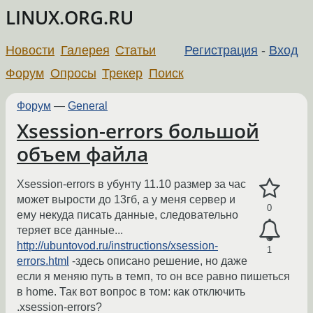
LINUX.ORG.RU
Новости
Галерея
Статьи
Регистрация
-
Вход
Форум
Опросы
Трекер
Поиск
Форум
—
General
Xsession-errors большой
объем файла
Xsession-errors в убунту 11.10 размер за час
может вырости до 13гб, а у меня сервер и
0
ему некуда писать данные, следовательно
теряет все данные...
http://ubuntovod.ru/instructions/xsession-
1
errors.html
-здесь описано решение, но даже
если я меняю путь в темп, то он все равно пишеться
в home. Так вот вопрос в том: как отключить
.xsession-errors?