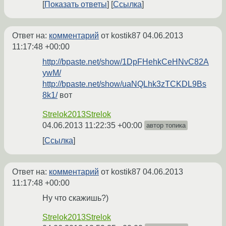
Показать ответы
Ссылка
Ответ на:
комментарий
от kostik87
04.06.2013
11:17:48 +00:00
http://bpaste.net/show/1DpFHehkCeHNvC82A
ywM/
http://bpaste.net/show/uaNQLhk3zTCKDL9Bs
8k1/
вот
Strelok2013Strelok
04.06.2013 11:22:35 +00:00
автор топика
Ссылка
Ответ на:
комментарий
от kostik87
04.06.2013
11:17:48 +00:00
Ну что скажишь?)
Strelok2013Strelok