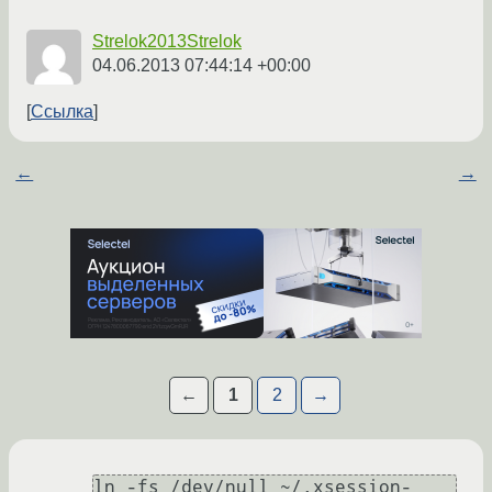
Strelok2013Strelok
04.06.2013 07:44:14 +00:00
Ссылка
←
→
←
1
2
→
ln -fs /dev/null ~/.xsession-