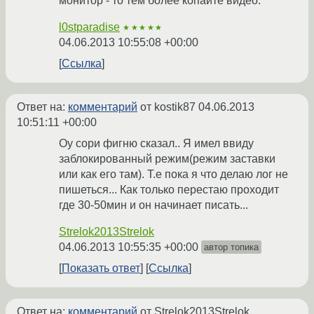
монитор - то тем более копайте видео.
l0stparadise
★★★★★
04.06.2013 10:55:08 +00:00
Ссылка
Ответ на:
комментарий
от kostik87
04.06.2013
10:51:11 +00:00
Оу сори фигню сказал.. Я имел ввиду
заблокированный режим(режим заставки
или как его там). Т.е пока я что делаю лог не
пишеться... Как только перестаю проходит
где 30-50мин и он начинает писать...
Strelok2013Strelok
04.06.2013 10:55:35 +00:00
автор топика
Показать ответ
Ссылка
Ответ на:
комментарий
от Strelok2013Strelok