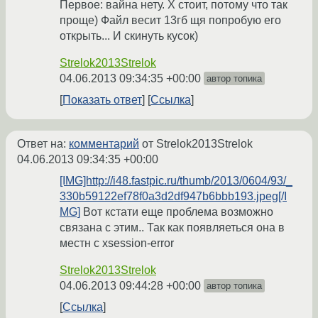
Первое: вайна нету. Х стоит, потому что так
проще) Файл весит 13гб щя попробую его
открыть... И скинуть кусок)
Strelok2013Strelok
04.06.2013 09:34:35 +00:00
автор топика
Показать ответ
Ссылка
Ответ на:
комментарий
от Strelok2013Strelok
04.06.2013 09:34:35 +00:00
[IMG]http://i48.fastpic.ru/thumb/2013/0604/93/_
330b59122ef78f0a3d2df947b6bbb193.jpeg[/I
MG]
Вот кстати еще проблема возможно
связана с этим.. Так как появляеться она в
местн с xsession-error
Strelok2013Strelok
04.06.2013 09:44:28 +00:00
автор топика
Ссылка