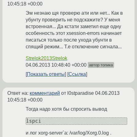
10:45:18 +00:00
Эм незнаю щя проверю ати или нет... Как в
убунту проверить не подскажите? У меня
встроенная... Да кстати заметил еще одну
особенность этот xsession-errors начинает
писаться только после ухода убунти в
спящий режим... Т.е отключение сигнала...
Strelok2013Strelok
04.06.2013 10:48:40 +00:00
автор топика
Показать ответы
Ссылка
Ответ на:
комментарий
от l0stparadise
04.06.2013
10:45:18 +00:00
Тогда надо хотя бы спросить вывод
и лог xorg-server`а: /var/log/Xorg.0.log .