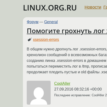
LINUX.ORG.RU
Новости
Г
Форум
—
General
Помогите грохнуть лог 
xsession-errors
В общем нужно дропнуть лог .xsession-errors
хренолион сообщений о всевозможных багах
созданию линка .xsession-errors в домашнем 
попытаться переместить лог в /tmp, прописав
продолжает плодить пустые и old файлы .xse
CoolAller
27.09.2016 08:32:16 +00:00
Последнее исправление: CoolAller
2