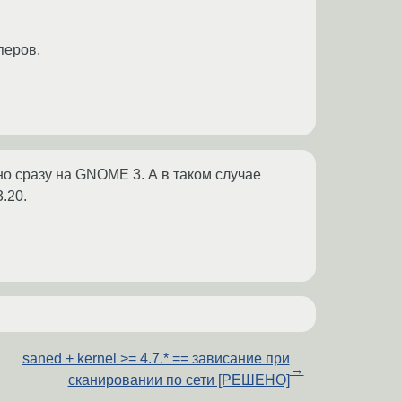
перов.
но сразу на GNOME 3. А в таком случае
.20.
saned + kernel >= 4.7.* == зависание при
→
сканировании по сети [РЕШЕНО]