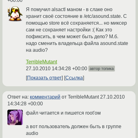
+00:00
Я помучил alsactl маном - в слаке оно
хранит своё состояние в /etc/asound.state. С
помощью store всё сохраняется... но миксер
сам не сохраняет настройки :( Как это
пофиксить, в чем может быть дело? М.б.
надо сменить владельца файла asound.state
на audio?
TerribleMutant
27.10.2010 14:34:28 +00:00
автор топика
Показать ответ
Ссылка
Ответ на:
комментарий
от TerribleMutant
27.10.2010
14:34:28 +00:00
файл читается и пишется root'ом
а вот пользователь должен быть в группе
audio