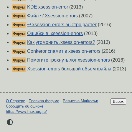
KDE xsession-error
(2013)
Форум
Файл ~/.Xsession-errors
(2007)
Форум
~/.xsession-errors быстро растет
(2016)
Форум
Ошибки в .xsession-errors
(2013)
Форум
Как угомонить .xsession-errors?
(2013)
Форум
Conkeror спамит в xsession-errors
(2016)
Форум
Помогите грохнуть лог xsession-errors
(2016)
Форум
Xsession-errors большой объем файла
(2013)
Форум
О Сервере
-
Правила форума
-
Разметка Markdown
Вверх
Сообщить об ошибке
https://www.linux.org.ru/