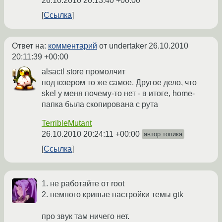
26.10.2010 20:13:40 +00:00
Ссылка
Ответ на:
комментарий
от undertaker
26.10.2010
20:11:39 +00:00
alsactl store промолчит
под юзером то же самое. Другое дело, что
skel у меня почему-то нет - в итоге, home-
папка была скопирована с рута
TerribleMutant
26.10.2010 20:24:11 +00:00
автор топика
Ссылка
1. не работайте от root
2. немного кривые настройки темы gtk
про звук там ничего нет.