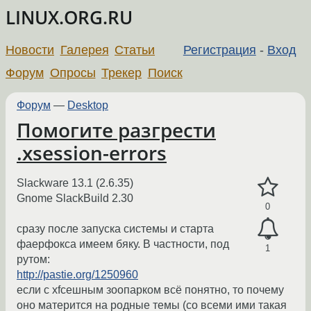
LINUX.ORG.RU
Новости
Галерея
Статьи
Регистрация
-
Вход
Форум
Опросы
Трекер
Поиск
Форум
—
Desktop
Помогите разгрести
.xsession-errors
Slackware 13.1 (2.6.35)
Gnome SlackBuild 2.30
0
сразу после запуска системы и старта
фаерфокса имеем бяку. В частности, под
1
рутом:
http://pastie.org/1250960
если с xfceшным зоопарком всё понятно, то почему
оно матерится на родные темы (со всеми ими такая