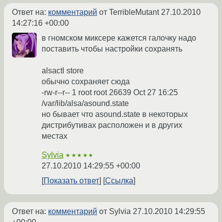
Ответ на:
комментарий
от TerribleMutant
27.10.2010
14:27:16 +00:00
в гномском миксере кажется галочку надо
поставить чтобы настройки сохранять
alsactl store
обычно сохраняет сюда
-rw-r--r-- 1 root root 26639 Oct 27 16:25
/var/lib/alsa/asound.state
но бывает что asound.state в некоторых
дистрибутивах расположен и в других
местах
Sylvia
★★★★★
27.10.2010 14:29:55 +00:00
Показать ответ
Ссылка
Ответ на:
комментарий
от Sylvia
27.10.2010 14:29:55