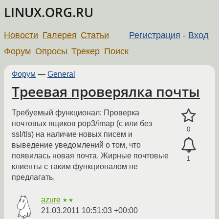
LINUX.ORG.RU
Новости
Галерея
Статьи
Регистрация
-
Вход
Форум
Опросы
Трекер
Поиск
Форум
—
General
Треевая проверялка почты
Требуемый функционал: Проверка
почтовых ящиков pop3/imap (с или без
0
ssl/tls) на наличие новых писем и
выведение уведомлений о том, что
появилась новая почта. Жирные почтовые
1
клиенты с таким функционалом не
предлагать.
azure
★★
21.03.2011 10:51:03 +00:00