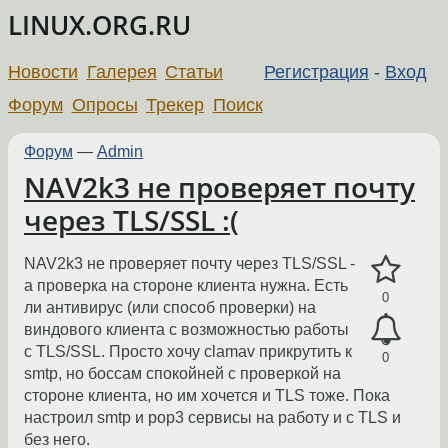
LINUX.ORG.RU
Новости
Галерея
Статьи
Регистрация
-
Вход
Форум
Опросы
Трекер
Поиск
Форум
—
Admin
NAV2k3 не проверяет почту
через TLS/SSL :(
NAV2k3 не проверяет почту через TLS/SSL -
а проверка на стороне клиента нужна. Есть
0
ли антивирус (или способ проверки) на
виндового клиента с возможностью работы
с TLS/SSL. Просто хочу clamav прикрутить к
0
smtp, но боссам спокойней с проверкой на
стороне клиента, но им хочется и TLS тоже. Пока
настроил smtp и pop3 сервисы на работу и с TLS и
без него.