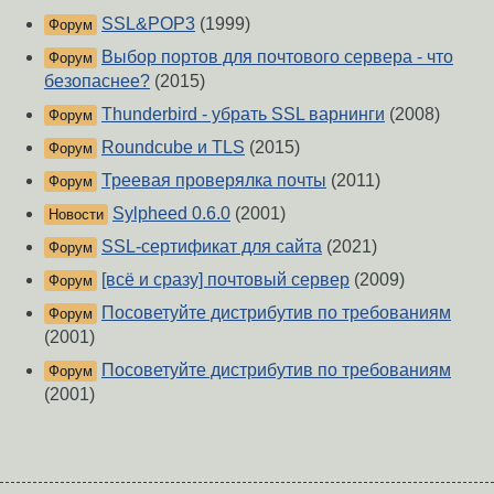
SSL&POP3
(1999)
Форум
Выбор портов для почтового сервера - что
Форум
безопаснее?
(2015)
Thunderbird - убрать SSL варнинги
(2008)
Форум
Roundcube и TLS
(2015)
Форум
Треевая проверялка почты
(2011)
Форум
Sylpheed 0.6.0
(2001)
Новости
SSL-сертификат для сайта
(2021)
Форум
[всё и сразу] почтовый сервер
(2009)
Форум
Посоветуйте дистрибутив по требованиям
Форум
(2001)
Посоветуйте дистрибутив по требованиям
Форум
(2001)