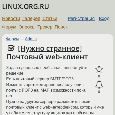
LINUX.ORG.RU
Новости
Галерея
Статьи
Регистрация
-
Вход
Форум
Опросы
Трекер
Поиск
Форум
—
Admin
[Нужно странное]
Почтовый web-клиент
Задача довольно необычная, посоветуйте
решение.
0
Есть почтовый сервер SMTP/POP3.
Изменить протокол хранения/получения
почты с POP3 на IMAP возможности пока
0
нет.
Нужно на другом сервере разместить некий
почтовый клиент с web-интерфейсом, который уже
у себя имеет структуру ящиков как в обычном