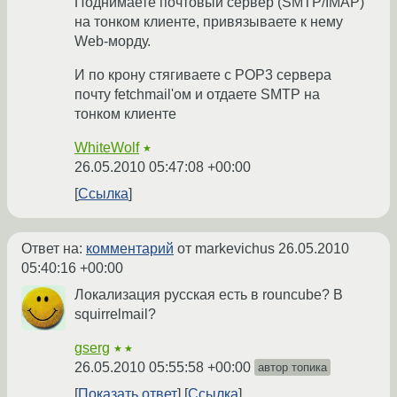
Поднимаете почтовый сервер (SMTP/IMAP)
на тонком клиенте, привязываете к нему
Web-морду.
И по крону стягиваете с POP3 сервера
почту fetchmail'ом и отдаете SMTP на
тонком клиенте
WhiteWolf
★
26.05.2010 05:47:08 +00:00
Ссылка
Ответ на:
комментарий
от markevichus
26.05.2010
05:40:16 +00:00
Локализация русская есть в rouncube? В
squirrelmail?
gserg
★★
26.05.2010 05:55:58 +00:00
автор топика
Показать ответ
Ссылка