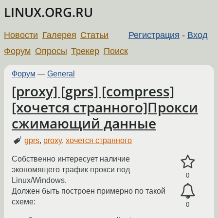
LINUX.ORG.RU
Новости
Галерея
Статьи
Регистрация
-
Вход
Форум
Опросы
Трекер
Поиск
Форум
—
General
[proxy] [gprs] [compress]
[хочется странного]Прокси
сжимающий данные
gprs
,
proxy
,
хочется странного
Собственно интересует наличие
экономящего трафик прокси под
0
Linux/Windows.
Должен быть построен примерно по такой
схеме:
0