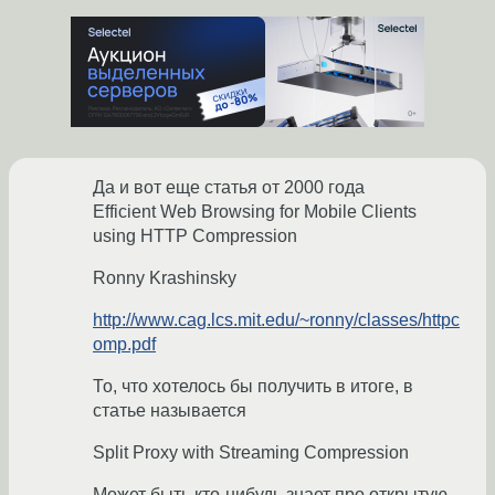
Да и вот еще статья от 2000 года
Efficient Web Browsing for Mobile Clients
using HTTP Compression
Ronny Krashinsky
http://www.cag.lcs.mit.edu/~ronny/classes/httpc
omp.pdf
То, что хотелось бы получить в итоге, в
статье называется
Split Proxy with Streaming Compression
Может быть кто-нибудь знает про открытую