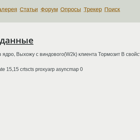
алерея
Статьи
Форум
Опросы
Трекер
Поиск
 данные
в ядро, Выхожу с виндового(W2k) клиента Тормозит В свойс
ate 15,15 crtscts proxyarp asyncmap 0