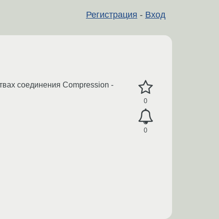
Регистрация
-
Вход
твах соединения Compression -
0
0