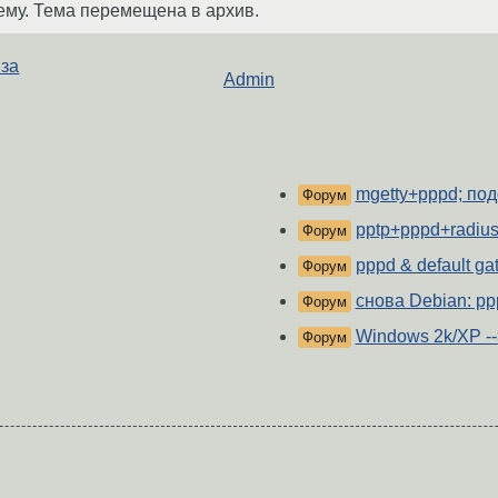
ему. Тема перемещена в архив.
 за
Admin
mgetty+pppd; под
Форум
pptp+pppd+radiu
Форум
pppd & default ga
Форум
снова Debian: pp
Форум
Windows 2k/XP --
Форум