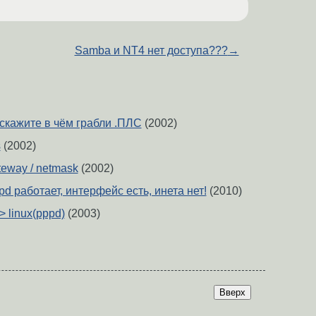
Samba и NT4 нет доступа???
→
скажите в чём грабли .ПЛС
(2002)
s
(2002)
teway / netmask
(2002)
pd работает, интерфейс есть, инета нет!
(2010)
> linux(pppd)
(2003)
Вверх