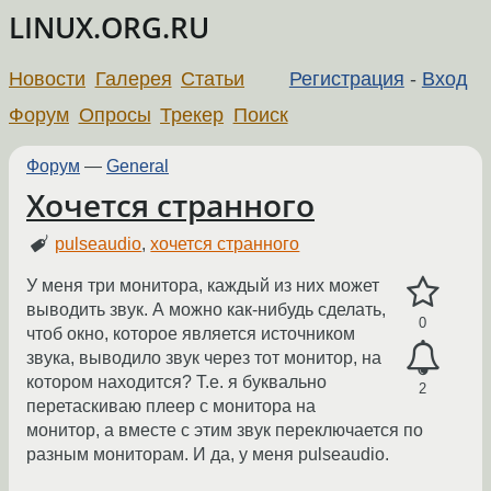
LINUX.ORG.RU
Новости
Галерея
Статьи
Регистрация
-
Вход
Форум
Опросы
Трекер
Поиск
Форум
—
General
Хочется странного
pulseaudio
,
хочется странного
У меня три монитора, каждый из них может
выводить звук. А можно как-нибудь сделать,
0
чтоб окно, которое является источником
звука, выводило звук через тот монитор, на
котором находится? Т.е. я буквально
2
перетаскиваю плеер с монитора на
монитор, а вместе с этим звук переключается по
разным мониторам. И да, у меня pulseaudio.