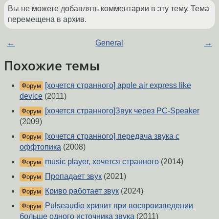
Вы не можете добавлять комментарии в эту тему. Тема
перемещена в архив.
←
General
→
Похожие темы
[хочется странного] apple air express like
Форум
device
(2011)
[хочется странного]Звук через PC-Speaker
Форум
(2009)
[хочется странного] передача звука с
Форум
оффтопика
(2008)
music player, хочется странного
(2014)
Форум
Пропадает звук
(2021)
Форум
Криво работает звук
(2024)
Форум
Pulseaudio хрипит при воспроизведении
Форум
больше одного источника звука
(2011)