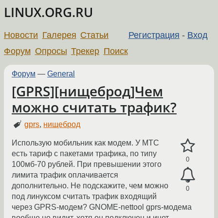
LINUX.ORG.RU
Новости
Галерея
Статьи
Регистрация
-
Вход
Форум
Опросы
Трекер
Поиск
Форум
—
General
[GPRS][нищеброд]Чем
можно считать трафик?
gprs
,
нищеброд
Использую мобильник как модем. У МТС
есть тариф с пакетами трафика, по типу
0
100мб-70 рублей. При превышении этого
лимита трафик оплачивается
дополнительно. Не подскажите, чем можно
0
под линуксом считать трафик входящий
через GPRS-модем? GNOME-nettool gprs-модема
вообще не видит, хотя он подключен и инет