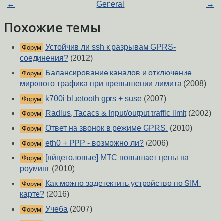
←
General
→
Похожие темы
Устойчив ли ssh к разрывам GPRS-
Форум
соединения?
(2012)
Балансирование каналов и отключение
Форум
мирового трафика при превышении лимита
(2008)
k700i bluetooth gprs + suse
(2007)
Форум
Radius, Tacacs & input/output traffic limit
(2002)
Форум
Ответ на звонок в режиме GPRS.
(2010)
Форум
eth0 + PPP - возможно ли?
(2006)
Форум
[яйцеголовые] МТС повышает цены на
Форум
роуминг
(2010)
Как можно задетектить устройство по SIM-
Форум
карте?
(2016)
Учеба
(2007)
Форум