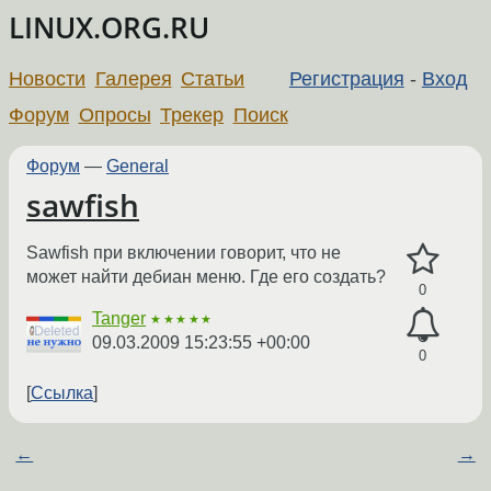
LINUX.ORG.RU
Новости
Галерея
Статьи
Регистрация
-
Вход
Форум
Опросы
Трекер
Поиск
Форум
—
General
sawfish
Sawfish при включении говорит, что не
может найти дебиан меню. Где его создать?
0
Tanger
★★★★★
09.03.2009 15:23:55 +00:00
0
Ссылка
←
→