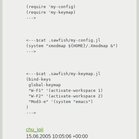
(require 'my-config)

(require 'my-keymap)

--->

<---$cat .sawfish/my-config.jl

(system "xmodmap ${HOME}/.Xmodmap &")

--->

<---$cat .sawfish/my-keymap.jl

(bind-keys

 global-keymap

 "W-F1" '(activate-workspace 1)

 "W-F2" '(activate-workspace 2)

 "Mod3-e" '(system "emacs")

)

--->

chu_joii
15.06.2005 10:05:06 +00:00