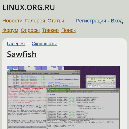
LINUX.ORG.RU
Новости
Галерея
Статьи
Регистрация
-
Вход
Форум
Опросы
Трекер
Поиск
Галерея
—
Скриншоты
Sawfish