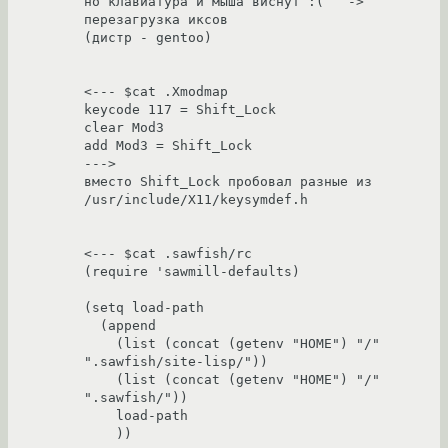
но клавиатура и мыша виснут :(   -> 
перезагрузка иксов

(дистр - gentoo)

<--- $cat .Xmodmap     

keycode 117 = Shift_Lock

clear Mod3

add Mod3 = Shift_Lock

--->

вместо Shift_Lock пробовал разные из 
/usr/include/X11/keysymdef.h

<--- $cat .sawfish/rc

(require 'sawmill-defaults)

(setq load-path 

  (append

    (list (concat (getenv "HOME") "/" 
".sawfish/site-lisp/"))

    (list (concat (getenv "HOME") "/" 
".sawfish/"))

    load-path

    ))
