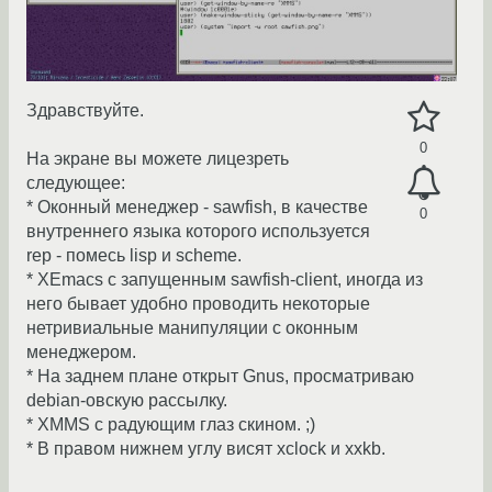
Здравствуйте.
0
На экране вы можете лицезреть
следующее:
* Оконный менеджер - sawfish, в качестве
0
внутреннего языка которого используется
rep - помесь lisp и scheme.
* XEmacs с запущенным sawfish-client, иногда из
него бывает удобно проводить некоторые
нетривиальные манипуляции с оконным
менеджером.
* На заднем плане открыт Gnus, просматриваю
debian-овскую рассылку.
* XMMS с радующим глаз скином. ;)
* В правом нижнем углу висят xclock и xxkb.