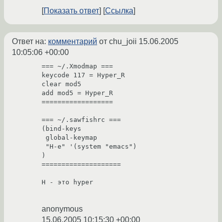
Показать ответ
Ссылка
Ответ на:
комментарий
от chu_joii
15.06.2005
10:05:06 +00:00
=== ~/.Xmodmap ===

keycode 117 = Hyper_R

clear mod5

add mod5 = Hyper_R

==================

=== ~/.sawfishrc ===

(bind-keys

 global-keymap

 "H-e" '(system "emacs")

)

====================

H - это hyper

anonymous
15.06.2005 10:15:30 +00:00