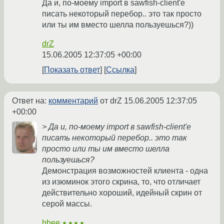
Да и, по-моему import в sawfish-client'е
писать некоторый перебор.. это так просто
или ты им вместо шелла пользуешься?))
drZ
15.06.2005 12:37:05 +00:00
Показать ответ
Ссылка
Ответ на:
комментарий
от drZ
15.06.2005 12:37:05
+00:00
> Да и, по-моему import в sawfish-client'е
писать некоторый перебор.. это так
просто или ты им вместо шелла
пользуешься?
Демонстрация возможностей клиента - одна
из изюминок этого скрина, то, что отличает
действительно хороший, идейный скрин от
серой массы.
hbee
★★★★