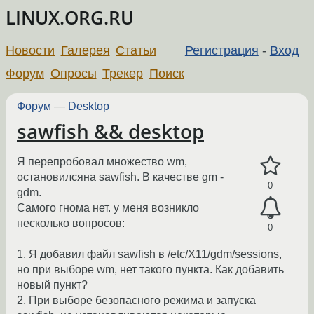
LINUX.ORG.RU
Новости
Галерея
Статьи
Регистрация
-
Вход
Форум
Опросы
Трекер
Поиск
Форум
—
Desktop
sawfish && desktop
Я перепробовал множество wm,
остановилсяна sawfish. В качестве gm -
0
gdm.
Самого гнома нет. у меня возникло
несколько вопросов:
0
1. Я добавил файл sawfish в /etc/X11/gdm/sessions,
но при выборе wm, нет такого пункта. Как добавить
новый пункт?
2. При выборе безопасного режима и запуска