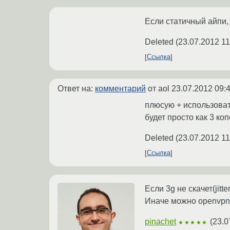
Если статичный айпи, т
Deleted
(
23.07.2012 11
Ссылка
Ответ на:
комментарий
от aol
23.07.2012 09:
плюсую + использоват
будет просто как 3 ко
Deleted
(
23.07.2012 11
Ссылка
Если 3g не скачет(jit
Иначе можно openvpn (
pinachet
(
23.0
★★★★★