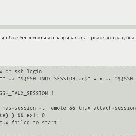
 чтоб не беспокоиться о разрывах - настройте автозапуск 
x on ssh login

"" -a "${SSH_TMUX_SESSION:-x}" = x -a "${SSH_
te) ) && exit 0
