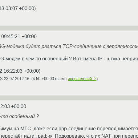
13:03:07 +00:00
)
 09:45:21 +00:00
3G-модема будет рваться TCP-соединение с вероятность
G-модем в чём-то особенный ? Вот смена IP - штука неприят
2 16:22:03 +00:00
)
AS
23.07.2012 16:24:50 +00:00
(всего
исправлений: 2
)
22:03 +00:00
-то особенный ?
нимум на МТС, даже если ppp-соединение переподнимается з
ерестаёт идти трафик. Подозреваю, что их NAT при переп