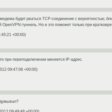
модема будет рваться TCP-соединение с вероятностью, бли
й OpenVPN-туннель. Но и это поможет только при кратковр
:45:21 +00:00
)
что при переподключении меняется IP-адрес.
012 09:47:06 +00:00
)
идумывал?
2012 09:49:48 +00:00
)