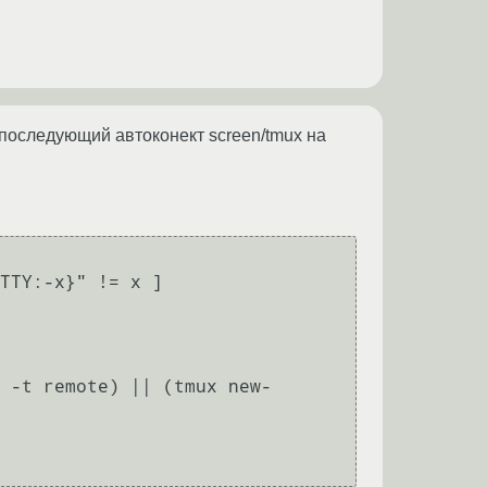
и последующий автоконект screen/tmux на
TTY:-x}" != x ]
