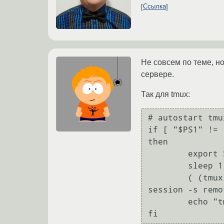
Ссылка
Не совсем по теме, но
сервере.
Так для tmux:
# autostart tmu
if [ "$PS1" != 
then

        export SSH_TMUX_SESSION=1

        sleep 1

        ( (tmux has-session -t remote && tmux attach-session -t remote) || (tmux new-
session -s remo
        echo "tmux failed to start"
