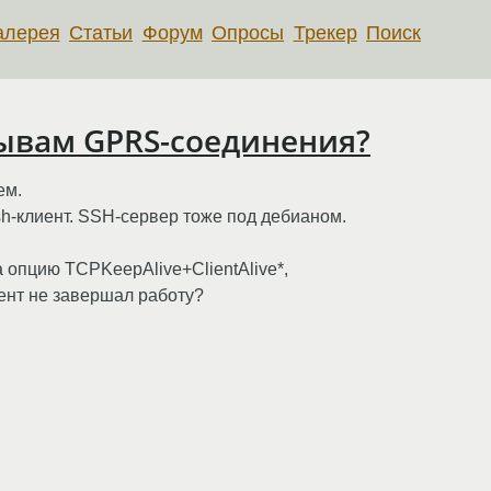
алерея
Статьи
Форум
Опросы
Трекер
Поиск
рывам GPRS-соединения?
ем.
h-клиент. SSH-сервер тоже под дебианом.
 опцию TCPKeepAlive+ClientAlive*,
ент не завершал работу?