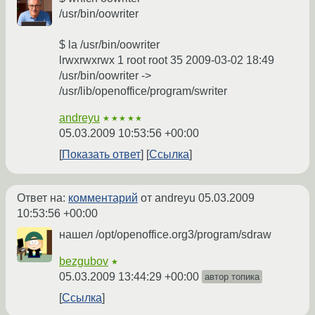
/usr/bin/oowriter
$ la /usr/bin/oowriter
lrwxrwxrwx 1 root root 35 2009-03-02 18:49
/usr/bin/oowriter ->
/usr/lib/openoffice/program/swriter
andreyu
★★★★★
05.03.2009 10:53:56 +00:00
Показать ответ
Ссылка
Ответ на:
комментарий
от andreyu
05.03.2009
10:53:56 +00:00
нашел /opt/openoffice.org3/program/sdraw
bezgubov
★
05.03.2009 13:44:29 +00:00
автор топика
Ссылка