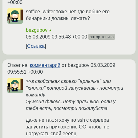
+00:00
soffice -writer тоже нет, где вобще его
бинарники должны лежать?
bezgubov
★
05.03.2009 09:56:48 +00:00
автор топика
Ссылка
Ответ на:
комментарий
от bezgubov
05.03.2009
09:55:51 +00:00
>>в свойствах своего "ярлычка" или
"кнопки" которой запускаешь - посмотри
команду
>у меня флюкс, нету ярлычков. если у
тебя есть, посмотри пожалуйста
даже не так, я хочу по ssh с сервера
запустить приложение ОО, чтобы не
нагружать свой ееепц