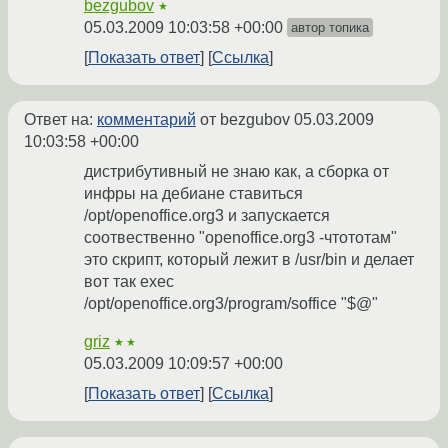
bezgubov
★
05.03.2009 10:03:58 +00:00
автор топика
Показать ответ
Ссылка
Ответ на:
комментарий
от bezgubov
05.03.2009
10:03:58 +00:00
дистрибутивный не знаю как, а сборка от
инфры на дебиане ставиться
/opt/openoffice.org3 и запускается
соотвественно "openoffice.org3 -чтототам"
это скрипт, который лежит в /usr/bin и делает
вот так exec
/opt/openoffice.org3/program/soffice "$@"
griz
★★
05.03.2009 10:09:57 +00:00
Показать ответ
Ссылка