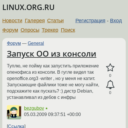
LINUX.ORG.RU
Новости
Галерея
Статьи
Регистрация
-
Вход
Форум
Опросы
Трекер
Поиск
Форум
—
General
Запуск OO из консоли
Туплю, не пойму как запустить приложение
опенофиса из консоли. В гугле видел так
0
openoffice.org3 -writer , но у меня не катит.
Запускающие файлики тоже не могу найти,
подскажите как пускать? :) дистр Debian,
0
устанавливал из дебов с инфры
bezgubov
★
05.03.2009 09:37:51 +00:00
Ссылка