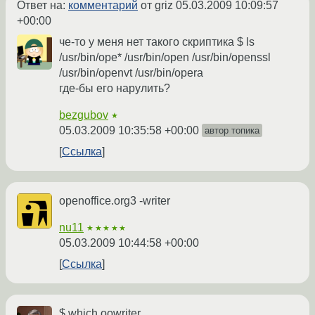
Ответ на:
комментарий
от griz
05.03.2009 10:09:57
+00:00
че-то у меня нет такого скриптика $ ls
/usr/bin/ope* /usr/bin/open /usr/bin/openssl
/usr/bin/openvt /usr/bin/opera
где-бы его нарулить?
bezgubov
★
05.03.2009 10:35:58 +00:00
автор топика
Ссылка
openoffice.org3 -writer
nu11
★★★★★
05.03.2009 10:44:58 +00:00
Ссылка
$ which oowriter