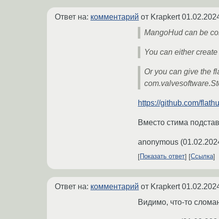
Ответ на:
комментарий
от Krapkert
01.02.202
MangoHud can be confi
You can either creat
Or you can give the f
com.valvesoftware.Stea
https://github.com/fla
Вместо стима подставь 
anonymous
(
01.02.202
Показать ответ
Ссылка
Ответ на:
комментарий
от Krapkert
01.02.202
Видимо, что-то сломан