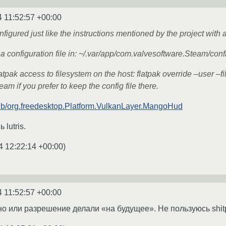
4 11:52:57 +00:00
gured just like the instructions mentioned by the project with 
e a configuration file in: ~/.var/app/com.valvesoftware.Steam/
latpak access to filesystem on the host: flatpak override –user
m if you prefer to keep the config file there.
thub/org.freedesktop.Platform.VulkanLayer.MangoHud
lutris.
4 12:22:14 +00:00
)
4 11:52:57 +00:00
о или разрешение делали «на будущее». Не пользуюсь shitpa