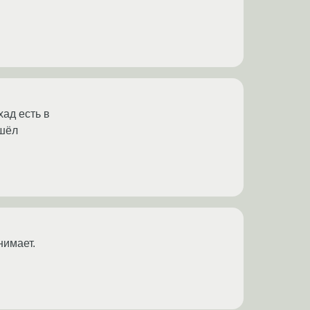
хад есть в
ашёл
нимает.