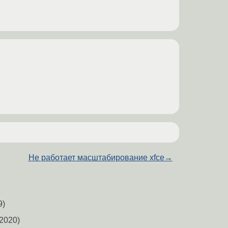
Не работает масштабирование xfce
→
9)
2020)