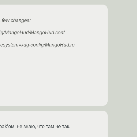
a few changes:
config/MangoHud/MangoHud.conf
 –filesystem=xdg-config/MangoHud:ro
k’ом, не знаю, что там не так.