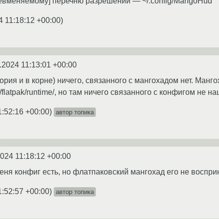
невменяемому] перечню разрешений — ~/.config/MangoHud
4 11:18:12 +00:00
)
.2024 11:13:01 +00:00
ория и в корне) ничего, связанного с мангохадом нет. Манго
e/flatpak/runtime/, но там ничего связанного с конфигом не н
1:52:16 +00:00
)
автор топика
2024 11:18:12 +00:00
меня конфиг есть, но флатпаковский мангохад его не воспри
1:52:57 +00:00
)
автор топика