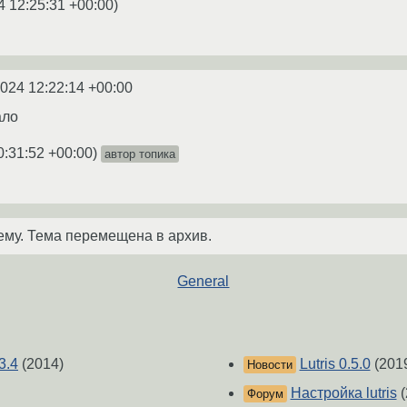
4 12:25:31 +00:00
)
2024 12:22:14 +00:00
ало
0:31:52 +00:00
)
автор топика
ему. Тема перемещена в архив.
General
3.4
(2014)
Lutris 0.5.0
(201
Новости
Настройка lutris
(
Форум