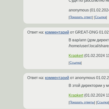
Судя по [абсолютно 
anonymous
(
01.02.202
Показать ответ
Ссылка
Ответ на:
комментарий
от GREAT-DNG
01.02
В вар/апп (дом директ
/home/user/.local/shar
Krapkert
(
01.02.2024 1
Ссылка
Ответ на:
комментарий
от anonymous
01.02.
В этой директории у 
Krapkert
(
01.02.2024 1
Показать ответы
Ссылка