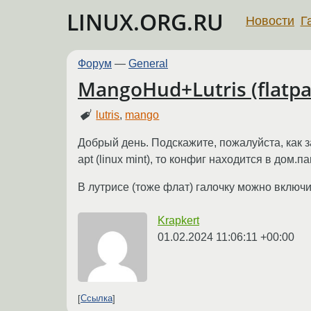
LINUX.ORG.RU
Новости
Г
Форум
—
General
MangoHud+Lutris (flatpa
lutris
,
mango
Добрый день. Подскажите, пожалуйста, как 
apt (linux mint), то конфиг находится в дом.п
В лутрисе (тоже флат) галочку можно включи
Krapkert
01.02.2024 11:06:11 +00:00
Ссылка