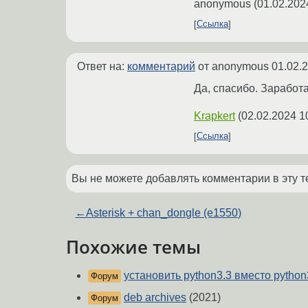
anonymous
(
01.02.202
Ссылка
Ответ на:
комментарий
от anonymous
01.02.
Да, спасибо. Заработ
Krapkert
(
02.02.2024 1
Ссылка
Вы не можете добавлять комментарии в эту т
←
Asterisk + chan_dongle (e1550)
Похожие темы
установить python3.3 вместо python
Форум
deb archives
(2021)
Форум