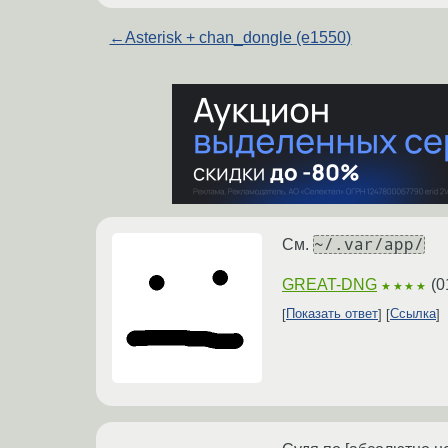
←
Asterisk + chan_dongle (e1550)
~/.var/app/
См.
GREAT-DNG
(
0
★★★★
Показать ответ
Ссылка