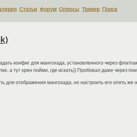
алерея
Статьи
Форум
Опросы
Трекер
Поиск
k)
задать конфиг для мангохада, установленного через флатпа
апке, а тут хрен пойми, где искать)) Пробовал даже через пои
ть для отображения мангохада, но настроить его опять же н