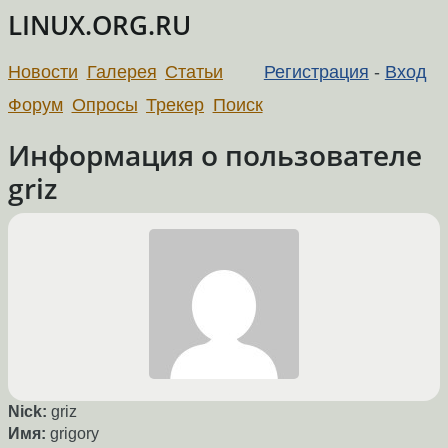
LINUX.ORG.RU
Новости
Галерея
Статьи
Регистрация
-
Вход
Форум
Опросы
Трекер
Поиск
Информация о пользователе
griz
Nick:
griz
Имя:
grigory