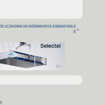
ле установки не раблкируется клавиатура в
→
Х
4)