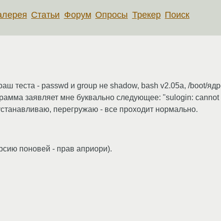
алерея
Статьи
Форум
Опросы
Трекер
Поиск
раш теста - passwd и group не shadow, bash v2.05a, /boot/яд
рамма заявляет мне буквально следующее: "sulogin: cannot
 устанавливаю, перегружаю - все проходит нормально.
рсию поновей - прав априори).