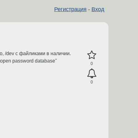
Регистрация
-
Вход
ро, /dev с файликами в наличии.
 open password database"
0
0