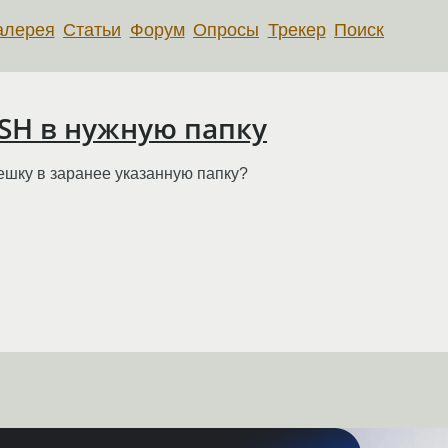
алерея
Статьи
Форум
Опросы
Трекер
Поиск
SH в нужную папку
ешку в заранее указанную папку?