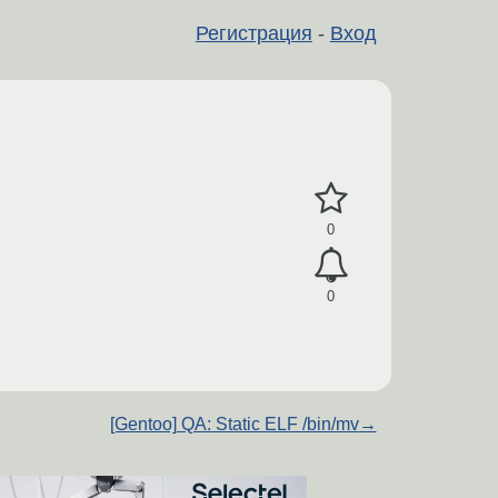
Регистрация
-
Вход
0
0
[Gentoo] QA: Static ELF /bin/mv
→