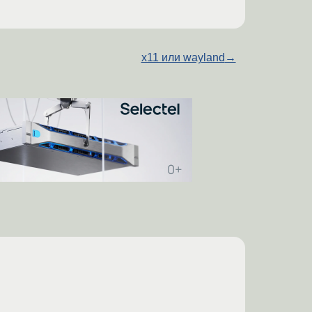
x11 или wayland
→