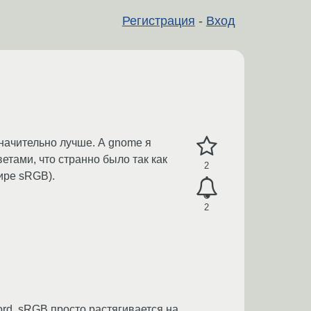
Регистрация
-
Вход
значительно лучше. А gnome я
тами, что странно было так как
2
ире sRGB).
2
ord. sRGB просто растягивается на