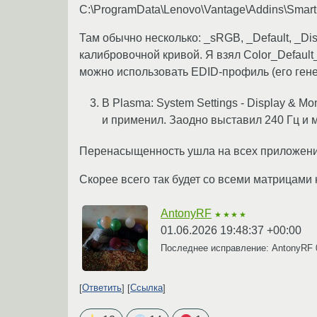
C:\ProgramData\Lenovo\Vantage\Addins\Smart
Там обычно несколько: _sRGB, _Default, _D
калибровочной кривой. Я взял Color_Default_
можно использовать EDID-профиль (его генер
В Plasma: System Settings - Display & Mo
и применил. Заодно выставил 240 Гц и 
Перенасыщенность ушла на всех приложениях
Скорее всего так будет со всеми матрицами
AntonyRF
★★★★
01.06.2026 19:48:37 +00:00
Последнее исправление: AntonyRF
Ответить
Ссылка