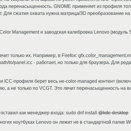
тсюда перенасыщенность. GNOME применяет из профиля тол
т. Для сжатия охвата нужна матрица/3D преобразование на 
olor Management и заводская калибровка Lenovo (модуль Sm
ит только их. Например, в Firefox: gfx.color_management.m
path/to/panel.icc - работает, но только для браузера. Для ре
и ICC-профиля берет весь не-color-managed контент (включ
ю, а не только по VCGT. Это лечит перенасыщенность на вс
тавил как менеджер входа: sudo dnf install
@kde-desktop
огих ноутбуках Lenovo он лежит не в стандартной папке Wi