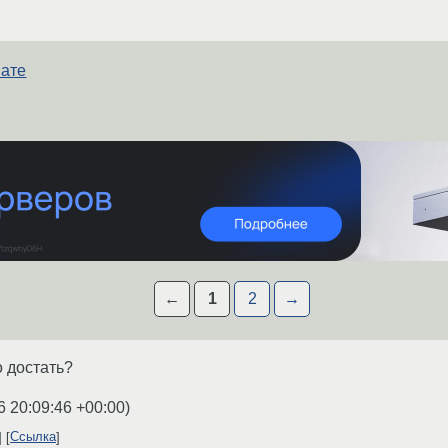
мате
←
1
2
→
о достать?
6 20:09:46 +00:00
)
Ссылка