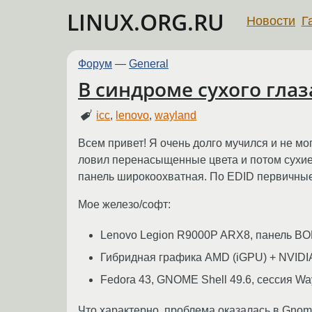
LINUX.ORG.RU
Новости
Г
Форум
—
General
В синдроме сухого глаз
icc
,
lenovo
,
wayland
Всем привет! Я очень долго мучился и не мо
ловил перенасыщенные цвета и потом сухие 
панель широкоохватная. По EDID первичные 
Мое железо/софт:
Lenovo Legion R9000P ARX8, панель BOE
Гибридная графика AMD (iGPU) + NVIDI
Fedora 43, GNOME Shell 49.6, сессия Wa
Что характерно, проблема оказалась в Gnome