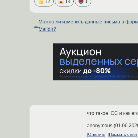
12
14
1
Можно ли изменить данные письма в фор
←
Maildir?
что такое ICC и как ег
anonymous
(
01.06.202
Ответить
Показать ответ