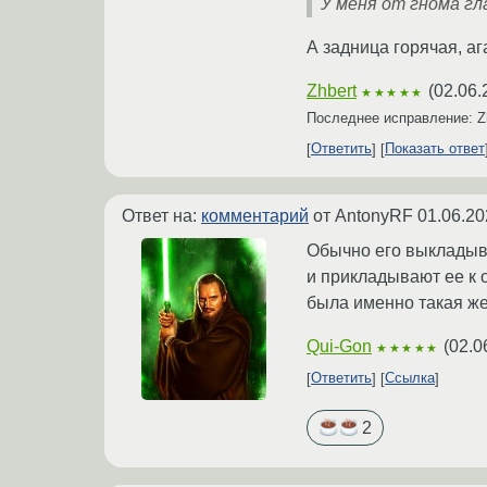
У меня от гнома гл
А задница горячая, аг
Zhbert
(
02.06.
★★★★★
Последнее исправление: Z
Ответить
Показать ответ
Ответ на:
комментарий
от AntonyRF
01.06.20
Обычно его выкладыва
и прикладывают ее к о
была именно такая же
Qui-Gon
(
02.0
★★★★★
Ответить
Ссылка
2