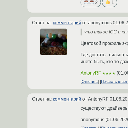
2
1
Ответ на:
комментарий
от anonymous
01.06.
что такое ICC и ка
Цветовой профиль эк
Где достать - сильно 
инете быть, кто-то да
AntonyRF
(
01.0
★★★★
Ответить
Показать отве
Ответ на:
комментарий
от AntonyRF
01.06.20
существуют драйверы
anonymous
(
01.06.202