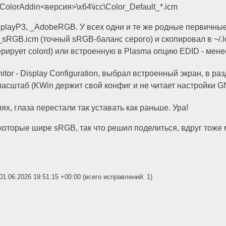
ColorAddin<версия>\x64\icc\Color_Default_*.icm
isplayP3, _AdobeRGB. У всех одни и те же родные первичны
sRGB.icm (точный sRGB-баланс серого) и скопировал в ~/.loc
ирует colord) или встроенную в Plasma опцию EDID - менее
nitor - Display Configuration, выбрал встроенный экран, в ра
масштаб (KWin держит свой конфиг и не читает настройки 
, глаза перестали так уставать как раньше. Ура!
 которые шире sRGB, так что решил поделиться, вдруг тоже
01.06.2026 19:51:15 +00:00
(всего исправлений: 1)