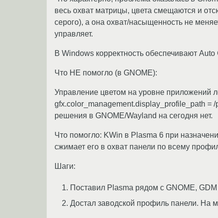
весь охват матрицы, цвета смещаются и о
серого), а она охват/насыщенность не меняе
управляет.
В Windows корректность обеспечивают Auto C
Что НЕ помогло (в GNOME):
Управление цветом на уровне приложений леч
gfx.color_management.display_profile_path = /
решения в GNOME/Wayland на сегодня нет.
Что помогло: KWin в Plasma 6 при назначени
сжимает его в охват панели по всему профил
Шаги:
Поставил Plasma рядом с GNOME, GDM ос
Достал заводской профиль панели. На мн