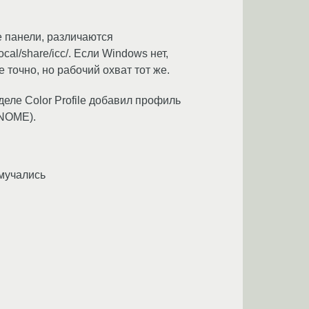
е панели, различаются
al/share/icc/. Если Windows нет,
 точно, но рабочий охват тот же.
зделе Color Profile добавил профиль
GNOME).
 мучались