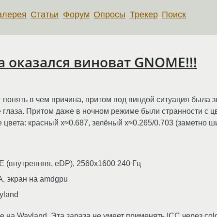
алерея
Статьи
Форум
Опросы
Трекер
Поиск
а оказался виноват GNOME!!!
г понять в чем причина, притом под виндой ситуация была 
глаза. Притом даже в ночном режиме были странности с цве
цвета: красный x≈0.687, зелёный x≈0.265/0.703 (заметно ш
 (внутренняя, eDP), 2560x1600 240 Гц
A, экран на amdgpu
yland
 на Wayland. Эта зараза не умеет применять ICC через col