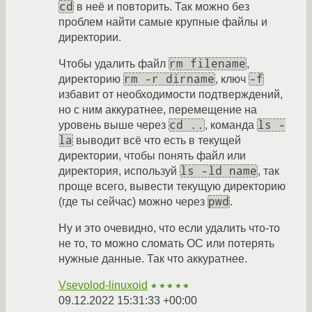
cd
в неё и повторить. Так можно без
проблем найти самые крупные файлы и
директории.
rm filename
Чтобы удалить файл
,
rm -r dirname
-f
директорию
, ключ
избавит от необходимости подтверждений,
но с ним аккуратнее, перемещение на
cd ..
ls -
уровень выше через
, команда
la
выводит всё что есть в текущей
директории, чтобы понять файл или
ls -ld name
директория, используй
, так
проще всего, вывести текущую директорию
pwd
(где ты сейчас) можно через
.
Ну и это очевидно, что если удалить что-то
не то, то можно сломать ОС или потерять
нужные данные. Так что аккуратнее.
Vsevolod-linuxoid
★★★★★
09.12.2022 15:31:33 +00:00