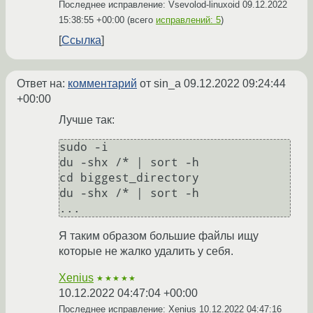
Последнее исправление: Vsevolod-linuxoid
09.12.2022
15:38:55 +00:00
(всего
исправлений: 5
)
Ссылка
Ответ на:
комментарий
от sin_a
09.12.2022 09:24:44
+00:00
Лучше так:
sudo -i

du -shx /* | sort -h

cd biggest_directory

du -shx /* | sort -h

Я таким образом большие файлы ищу
которые не жалко удалить у себя.
Xenius
★★★★★
10.12.2022 04:47:04 +00:00
Последнее исправление: Xenius
10.12.2022 04:47:16