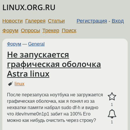
LINUX.ORG.RU
Новости
Галерея
Статьи
Регистрация
-
Вход
Форум
Опросы
Трекер
Поиск
Форум
—
General
Не запускается
графическая оболочка
Astra linux
linux
После перезапуска ноутбука не загружается
графическая оболочка, как я понял из за
1
нехватки памяти набрал sudo df-h и видно
что /dev/nvme0n1p1 забит на 100% Его
можно как нибудь очистить через строку?
1