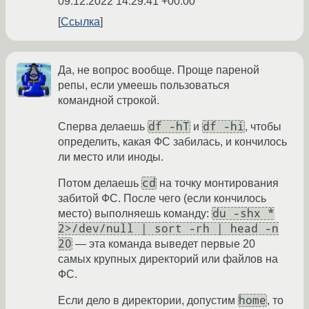
09.12.2022 14:29:41 +00:00
Ссылка
Да, не вопрос вообще. Проще пареной
репы, если умеешь пользоваться
командной строкой.
df -hT
df -hi
Сперва делаешь
и
, чтобы
определить, какая ФС забилась, и кончилось
ли место или иноды.
cd
Потом делаешь
на точку монтирования
забитой ФС. После чего (если кончилось
du -shx *
место) выполняешь команду:
2>/dev/null | sort -rh | head -n
20
— эта команда выведет первые 20
самых крупных директорий или файлов на
ФС.
home
Если дело в директории, допустим
, то