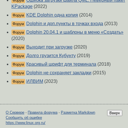
Ошибка загрузки файла QML. Неверный пакет
Форум
KPackage
(2022)
KDE Dolphin одна копия
(2014)
Форум
Dolphin и доп.пункты в точках входа
(2013)
Форум
Dolphin 20.04.1 и шаблоны в меню «Создать»
Форум
(2020)
Выходит при загрузке
(2020)
Форум
Долго грузится Кубунту
(2019)
Форум
Красивый шрифт для терминала
(2018)
Форум
Dolphin не сохраняет закладки
(2015)
Форум
ИЛВИМ
(2023)
Форум
О Сервере
-
Правила форума
-
Разметка Markdown
Вверх
Сообщить об ошибке
https://www.linux.org.ru/