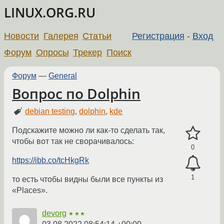
LINUX.ORG.RU
Новости
Галерея
Статьи
Регистрация
-
Вход
Форум
Опросы
Трекер
Поиск
Форум
—
General
Вопрос по Dolphin
debian testing
,
dolphin
,
kde
Подскажите можно ли как-то сделать так,
чтобы вот так не сворачивалось:
0
https://ibb.co/tcHkgRk
1
то есть чтобы видны были все пункты из
«Places».
devorg
★★★