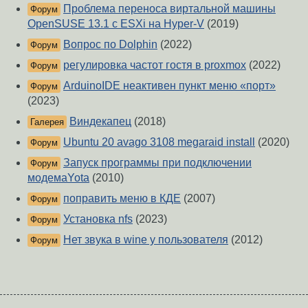
Проблема переноса виртальной машины
Форум
OpenSUSE 13.1 с ESXi на Hyper-V
(2019)
Вопрос по Dolphin
(2022)
Форум
регулировка частот гостя в proxmox
(2022)
Форум
ArduinoIDE неактивен пункт меню «порт»
Форум
(2023)
Виндекапец
(2018)
Галерея
Ubuntu 20 avago 3108 megaraid install
(2020)
Форум
Запуск программы при подключении
Форум
модемаYota
(2010)
поправить меню в КДЕ
(2007)
Форум
Установка nfs
(2023)
Форум
Нет звука в wine у пользователя
(2012)
Форум