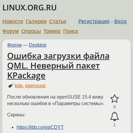
LINUX.ORG.RU
Новости
Галерея
Статьи
Регистрация
-
Вход
Форум
Опросы
Трекер
Поиск
Форум
—
Desktop
Ошибка загрузки файла
QML. Неверный пакет
KPackage
kde
,
opensuse
После обновления на openSUSE 15.4 вижу
несколько ошибок в «Параметры системы».
0
Скрины:
1
https://ibb.co/vqjCDYT