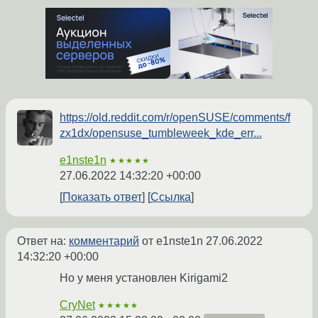
https://old.reddit.com/r/openSUSE/comments/f
zx1dx/opensuse_tumbleweek_kde_err...
e1nste1n
★★★★★
27.06.2022 14:32:20 +00:00
Показать ответ
Ссылка
Ответ на:
комментарий
от e1nste1n
27.06.2022
14:32:20 +00:00
Но у меня установлен Kirigami2
CryNet
★★★★★