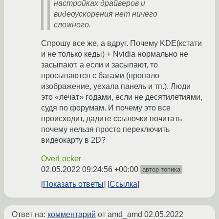
настройках драйверов и
видеоускорения нет ничего
сложного.
Спрошу все же, а вдруг. Почему KDE(кстати
и не только кеды) + Nvidia нормально не
засыпают, а если и засыпают, то
просыпаются с багами (пропало
изображение, уехала панель и тп.). Люди
это «лечат» годами, если не десятилетиями,
судя по форумам. И почему это все
происходит, дадите ссылочки почитать
почему нельзя просто переключить
видеокарту в 2D?
OverLocker
02.05.2022 09:24:56 +00:00
автор топика
Показать ответы
Ссылка
Ответ на:
комментарий
от amd_amd
02.05.2022