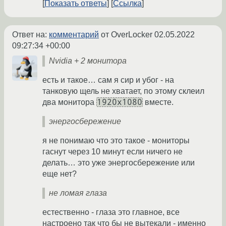
Показать ответы
Ссылка
Ответ на:
комментарий
от OverLocker
02.05.2022
09:27:34 +00:00
Nvidia + 2 монитора
есть и такое… сам я сир и убог - на
танковую щель не хватает, по этому склеил
1920х1080
два монитора
вместе.
энергосбережение
я не понимаю что это такое - мониторы
гаснут через 10 минут если ничего не
делать… это уже энергосбережение или
еще нет?
не ломая глаза
естественно - глаза это главное, все
настроено так что бы не вытекали - именно