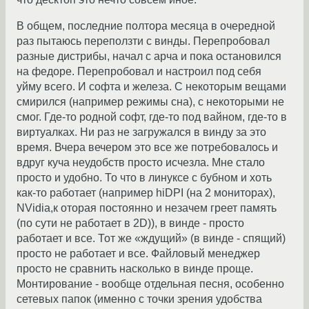
В общем, последние полтора месяца в очередной
раз пытаюсь переползти c винды. Перепробовал
разные дистрибы, начал с арча и пока остановился
на федоре. Перепробовал и настроил под себя
уйму всего. И софта и железа. С некоторым вещами
смирился (например режимы сна), с некоторыми не
смог. Где-то родной софт, где-то под вайном, где-то в
виртуалках. Ни раз не загружался в винду за это
время. Вчера вечером это все же потребовалось и
вдруг куча неудобств просто исчезла. Мне стало
просто и удобно. То что в линуксе с бубном и хоть
как-то работает (например hiDPI (на 2 мониторах),
NVidia,к оторая постоянно и незачем греет память
(по сути не работает в 2D)), в винде - просто
работает и все. Тот же «ждущий» (в винде - спящий)
просто не работает и все. Файловый менеджер
просто не сравнить насколько в винде проще.
Монтирование - вообще отдельная песня, особенно
сетевых папок (именно с точки зрения удобства