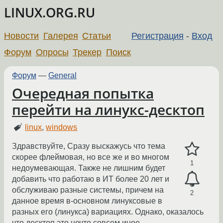
LINUX.ORG.RU
Новости
Галерея
Статьи
Регистрация
-
Вход
Форум
Опросы
Трекер
Поиск
Форум
—
General
Очередная попытка
перейти на линукс-десктоп
linux
,
windows
Здравствуйте, Сразу выскажусь что тема
скорее флеймовая, но все же и во многом
1
недоумевающая. Также не лишним будет
добавить что работаю в ИТ более 20 лет и
обслуживаю разные системы, причем на
2
данное время в-основном линуксовые в
разных его (линукса) вариациях. Однако, оказалось
что десктоп это нечто совсем иное.