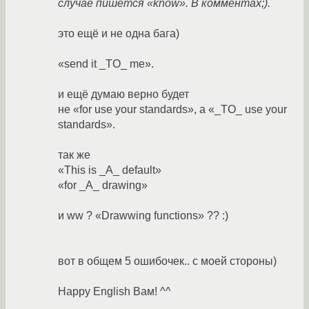
случае пишется «know». В комментах;).
это ещё и не одна бага)
«send it _TO_ me».
и ещё думаю верно будет
не «for use your standards», а «_TO_ use your
standards».
так же
«This is _A_ default»
«for _A_ drawing»
и ww ? «Drawwing functions» ?? :)
вот в общем 5 ошибочек.. с моей стороны)
Happy English Вам! ^^