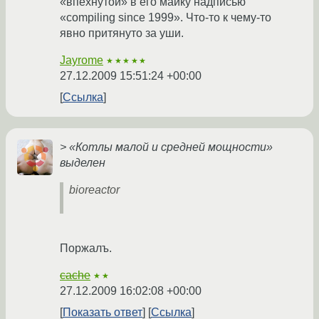
«впёхнутой» в его майку надписью
«compiling since 1999». Что-то к чему-то
явно притянуто за уши.
Jayrome
★★★★★
27.12.2009 15:51:24 +00:00
Ссылка
> «Котлы малой и средней мощности»
выделен
bioreactor
Поржалъ.
cache
★★
27.12.2009 16:02:08 +00:00
Показать ответ
Ссылка