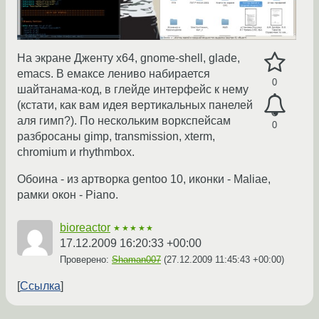
На экране Дженту х64, gnome-shell, glade,
emacs. В емаксе лениво набирается
0
шайтанама-код, в глейде интерфейс к нему
(кстати, как вам идея вертикальных панелей
аля гимп?). По нескольким воркспейсам
0
разбросаны gimp, transmission, xterm,
chromium и rhythmbox.
Обоина - из артворка gentoo 10, иконки - Maliae,
рамки окон - Piano.
bioreactor
★★★★★
17.12.2009 16:20:33 +00:00
Проверено:
Shaman007
(
27.12.2009 11:45:43 +00:00
)
Ссылка