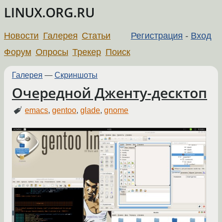
LINUX.ORG.RU
Новости
Галерея
Статьи
Регистрация
-
Вход
Форум
Опросы
Трекер
Поиск
Галерея
—
Скриншоты
Очередной Дженту-десктоп
emacs
,
gentoo
,
glade
,
gnome