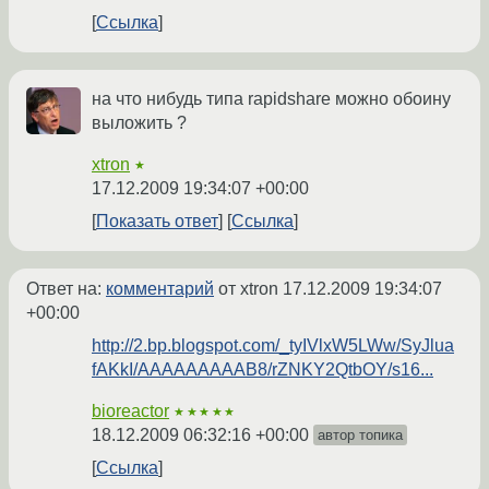
Ссылка
на что нибудь типа rapidshare можно обоину
выложить ?
xtron
★
17.12.2009 19:34:07 +00:00
Показать ответ
Ссылка
Ответ на:
комментарий
от xtron
17.12.2009 19:34:07
+00:00
http://2.bp.blogspot.com/_tyIVlxW5LWw/SyJlua
fAKkI/AAAAAAAAAB8/rZNKY2QtbOY/s16...
bioreactor
★★★★★
18.12.2009 06:32:16 +00:00
автор топика
Ссылка