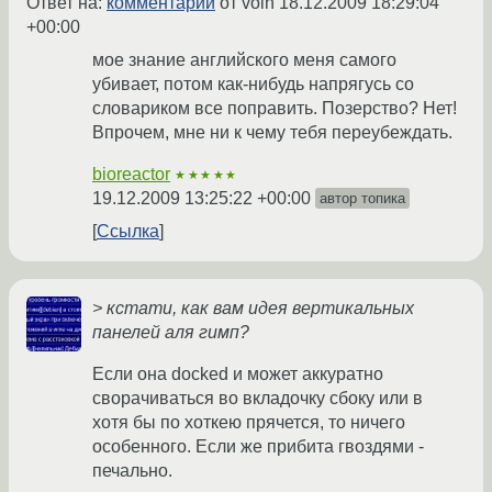
Ответ на:
комментарий
от volh
18.12.2009 18:29:04
+00:00
мое знание английского меня самого
убивает, потом как-нибудь напрягусь со
словариком все поправить. Позерство? Нет!
Впрочем, мне ни к чему тебя переубеждать.
bioreactor
★★★★★
19.12.2009 13:25:22 +00:00
автор топика
Ссылка
> кстати, как вам идея вертикальных
панелей аля гимп?
Если она docked и может аккуратно
сворачиваться во вкладочку сбоку или в
хотя бы по хоткею прячется, то ничего
особенного. Если же прибита гвоздями -
печально.