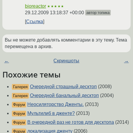
bioreactor
★★★★★
29.12.2009 13:18:37 +00:00
автор топика
Ссылка
Вы не можете добавлять комментарии в эту тему. Тема
перемещена в архив.
←
Скриншоты
→
Похожие темы
Очередной страшный десктоп
(2008)
Галерея
Очередной банальный десктоп
(2004)
Галерея
Неосиляторство Дженты.
(2013)
Форум
Мультилиб в дженте?
(2013)
Форум
В очередной раз не готов для десктопа
(2014)
Форум
локализация дженту
(2006)
Форум