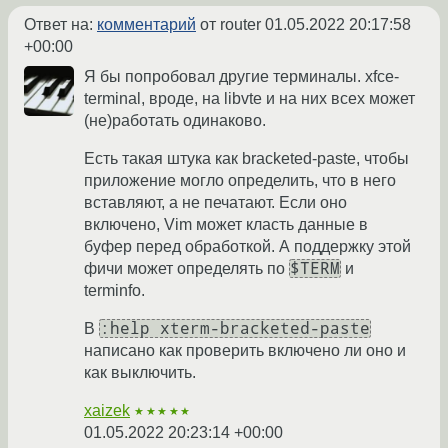
Ответ на:
комментарий
от router
01.05.2022 20:17:58
+00:00
Я бы попробовал другие терминалы. xfce-
terminal, вроде, на libvte и на них всех может
(не)работать одинаково.
Есть такая штука как bracketed-paste, чтобы
приложение могло определить, что в него
вставляют, а не печатают. Если оно
включено, Vim может класть данные в
буфер перед обработкой. А поддержку этой
$TERM
фичи может определять по
и
terminfo.
:help xterm-bracketed-paste
В
написано как проверить включено ли оно и
как выключить.
xaizek
★★★★★
01.05.2022 20:23:14 +00:00