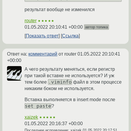
результат вообще не изменился
router
★★★★★
01.05.2022 20:10:41 +00:00
автор топика
Показать ответ
Ссылка
Ответ на:
комментарий
от router
01.05.2022 20:10:41
+00:00
А чего результату меняться, если регистр
при такой вставке не используется? И уж
.viminfo
тем более
файл в этом процессе
никаким боком не используется.
Вставка выполняется в insert mode после
set paste
?
xaizek
★★★★★
01.05.2022 20:16:37 +00:00
Последнее исправление: xaizek
01.05.2022 20:17:51