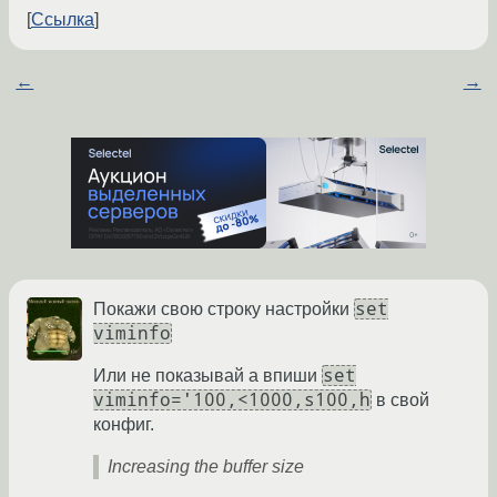
Ссылка
←
→
set
Покажи свою строку настройки
viminfo
set
Или не показывай а впиши
viminfo='100,<1000,s100,h
в свой
конфиг.
Increasing the buffer size