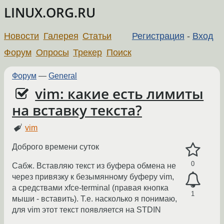
LINUX.ORG.RU
Новости
Галерея
Статьи
Регистрация
-
Вход
Форум
Опросы
Трекер
Поиск
Форум
—
General
vim: какие есть лимиты
на вставку текста?
vim
Доброго времени суток
0
Сабж. Вставляю текст из буфера обмена не
через привязку к безымянному буферу vim,
а средствами xfce-terminal (правая кнопка
1
мыши - вставить). Т.е. насколько я понимаю,
для vim этот текст появляется на STDIN