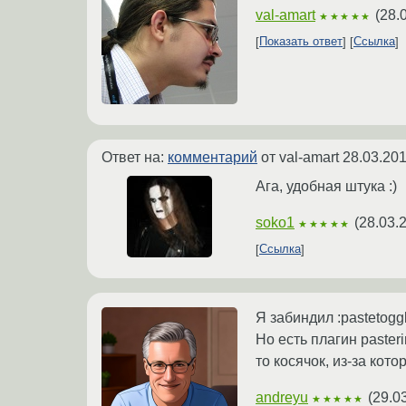
val-amart
(
28.
★★★★★
Показать ответ
Ссылка
Ответ на:
комментарий
от val-amart
28.03.201
Ага, удобная штука :)
soko1
(
28.03.
★★★★★
Ссылка
Я забиндил :pastetogg
Но есть плагин paster
то косячок, из-за котор
andreyu
(
29.0
★★★★★