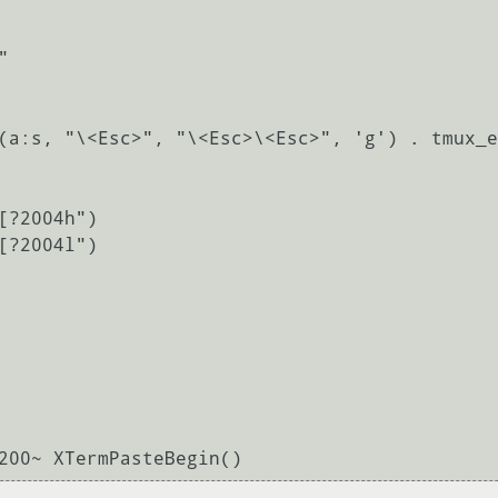
[?2004h")

[?2004l")
