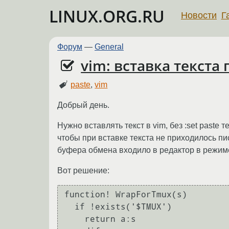
LINUX.ORG.RU
Новости
Г
Форум
—
General
vim: вставка текста 
paste
,
vim
Добрый день.
Нужно вставлять текст в vim, без :set paste
чтобы при вставке текста не приходилось пис
буфера обмена входило в редактор в режим
Вот решение:
function! WrapForTmux(s)

  if !exists('$TMUX')

    return a:s
