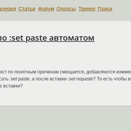
алерея
Статьи
Форум
Опросы
Трекер
Поиск
по :set paste автоматом
 текст по понятным причинам смещается, добавляются коммен
ать :set paste, а после вставки :set nopaste? То есть чтоб
е вставки?