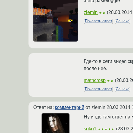
:help pastetoggle
ziemin
(
28.03.2014
★★
Показать ответ
Ссылка
Где-то в сети видел 
после неё.
mathcrosp
(
28.03.2
★★
Показать ответ
Ссылка
Ответ на:
комментарий
от ziemin
28.03.2014 
Ну и где там ответ н
soko1
(
28.03.
★★★★★