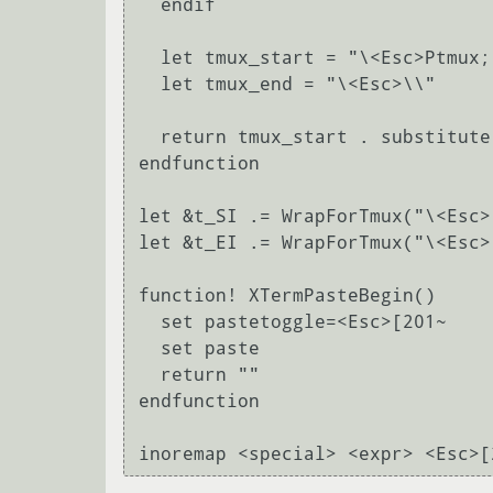
  endif

  let tmux_start = "\<Esc>Ptmux;"

  let tmux_end = "\<Esc>\\"

  return tmux_start . substitute(a:s, "\<Esc>", "\<Esc>\<Esc>", 'g') . tmux_end

endfunction

let &t_SI .= WrapForTmux("\<Esc>
let &t_EI .= WrapForTmux("\<Esc>
function! XTermPasteBegin()

  set pastetoggle=<Esc>[201~

  set paste

  return ""

endfunction
