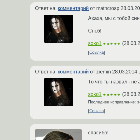
Ответ на:
комментарий
от mathcrosp
28.03.20
Ахаха, мы с тобой син
Спсб!
soko1
(
28.03.
★★★★★
Ссылка
Ответ на:
комментарий
от ziemin
28.03.2014 
То что ты назвал - не
soko1
(
28.03.
★★★★★
Последнее исправление: 
Ссылка
спасибо!