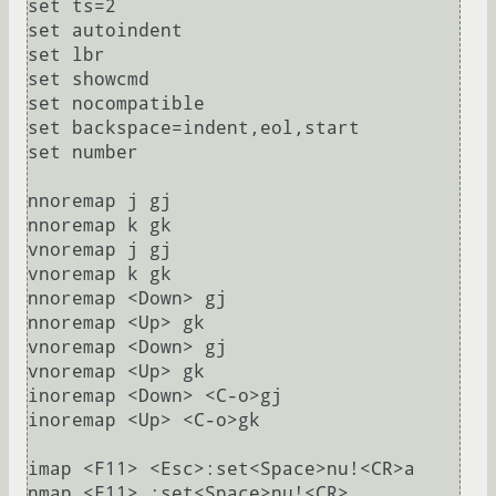
set ts=2

set autoindent

set lbr

set showcmd

set nocompatible

set backspace=indent,eol,start

set number

nnoremap j gj

nnoremap k gk

vnoremap j gj

vnoremap k gk

nnoremap <Down> gj

nnoremap <Up> gk

vnoremap <Down> gj

vnoremap <Up> gk

inoremap <Down> <C-o>gj

inoremap <Up> <C-o>gk

imap <F11> <Esc>:set<Space>nu!<CR>a

nmap <F11> :set<Space>nu!<CR>
