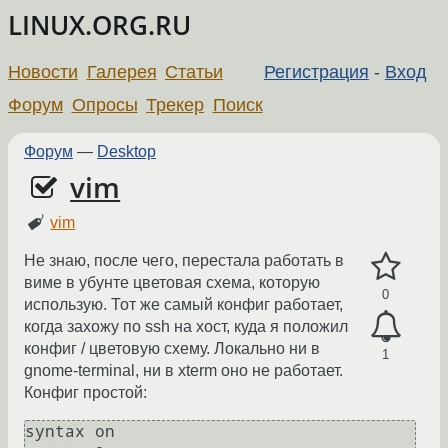
LINUX.ORG.RU
Новости
Галерея
Статьи
Регистрация
-
Вход
Форум
Опросы
Трекер
Поиск
Форум
—
Desktop
vim
vim
Не знаю, после чего, перестала работать в
виме в убунте цветовая сxема, которую
0
использую. Тот же самый конфиг работает,
когда захожу по ssh на хост, куда я положил
конфиг / цветовую сxему. Локально ни в
1
gnome-terminal, ни в xterm оно не работает.
Конфиг простой:
syntax on
