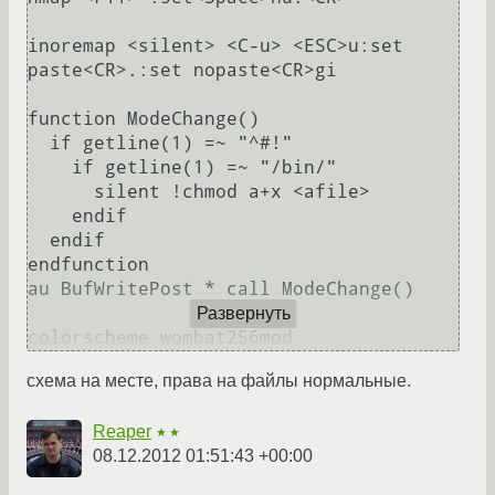
inoremap <silent> <C-u> <ESC>u:set 
paste<CR>.:set nopaste<CR>gi

function ModeChange()

  if getline(1) =~ "^#!"

    if getline(1) =~ "/bin/"

      silent !chmod a+x <afile>

    endif

  endif

endfunction

au BufWritePost * call ModeChange()

Развернуть
colorscheme wombat256mod
сxема на месте, права на файлы нормальные.
Reaper
★★
08.12.2012 01:51:43 +00:00