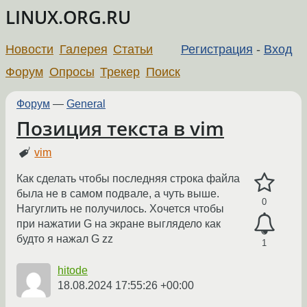
LINUX.ORG.RU
Новости
Галерея
Статьи
Регистрация
-
Вход
Форум
Опросы
Трекер
Поиск
Форум
—
General
Позиция текста в vim
vim
Как сделать чтобы последняя строка файла
была не в самом подвале, а чуть выше.
0
Нагуглить не получилось. Хочется чтобы
при нажатии G на экране выглядело как
будто я нажал G zz
1
hitode
18.08.2024 17:55:26 +00:00