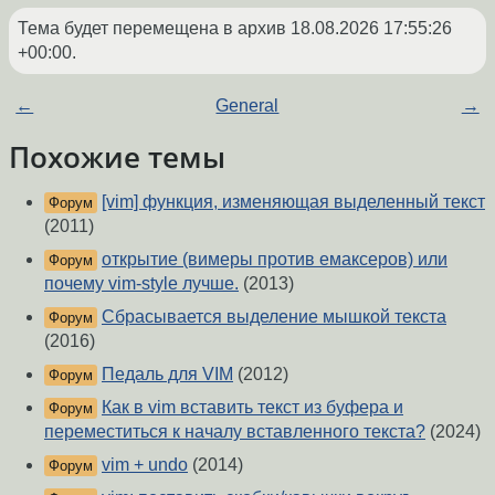
Тема будет перемещена в архив
18.08.2026 17:55:26
+00:00
.
←
General
→
Похожие темы
[vim] функция, изменяющая выделенный текст
Форум
(2011)
открытие (вимеры против емаксеров) или
Форум
почему vim-style лучше.
(2013)
Сбрасывается выделение мышкой текста
Форум
(2016)
Педаль для VIM
(2012)
Форум
Как в vim вставить текст из буфера и
Форум
переместиться к началу вставленного текста?
(2024)
vim + undo
(2014)
Форум