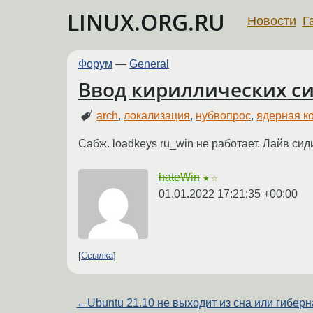
LINUX.ORG.RU
Новости
Г
Форум
—
General
Ввод кириллических с
arch
,
локализация
,
нубвопрос
,
ядерная к
Сабж. loadkeys ru_win не работает. Лайв сид
hateWin
★☆
01.01.2022 17:21:35 +00:00
Ссылка
←
Ubuntu 21.10 не выходит из сна или гибер