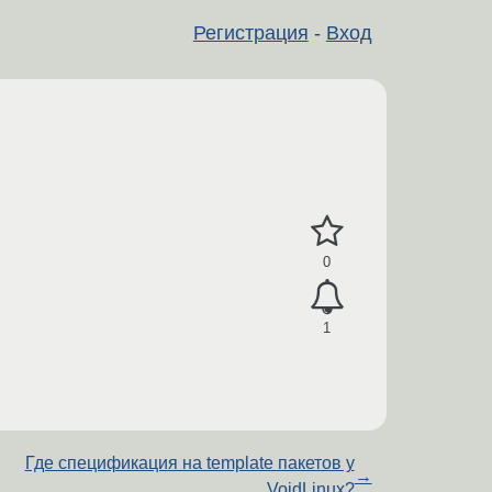
Регистрация
-
Вход
0
1
Где спецификация на template пакетов у
→
VoidLinux?