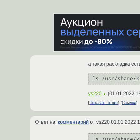
а такая раскладка ест
ls /usr/share/k
vs220
(
01.01.2022 1
★
Показать ответ
Ссылка
Ответ на:
комментарий
от vs220
01.01.2022 1
ls /usr/share/k