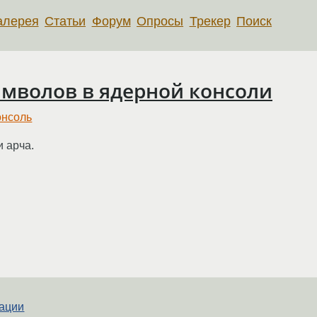
алерея
Статьи
Форум
Опросы
Трекер
Поиск
имволов в ядерной консоли
онсоль
и арча.
нации