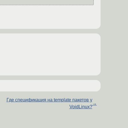
Где спецификация на template пакетов у
→
VoidLinux?