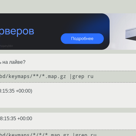
ь на лайве?
bd/keymaps/**/*.map.gz |grep ru
8:15:35 +00:00
)
8:15:35 +00:00
bd/keymaps/*/*/*.map.gz |grep ru