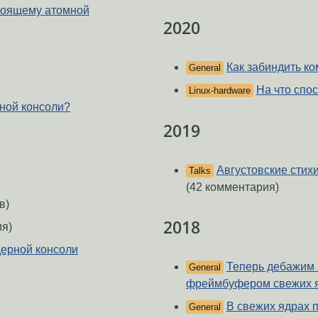
стоящему атомной
2020
Как забиндить к
General
На что спо
Linux-hardware
рной консоли?
2019
Августовские стих
Talks
(42 комментария)
в)
2018
ия)
дерной консоли
Теперь дебажим 
General
фреймбуфером свежих 
В свежих ядрах п
General