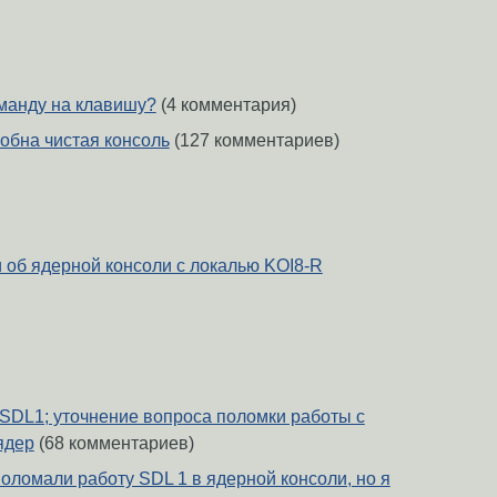
оманду на клавишу?
(4 комментария)
собна чистая консоль
(127 комментариев)
и об ядерной консоли с локалью KOI8-R
SDL1; уточнение вопроса поломки работы с
ядер
(68 комментариев)
оломали работу SDL 1 в ядерной консоли, но я