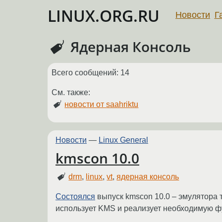
LINUX.ORG.RU
Новости
Г
Ядерная Консоль
Всего сообщений: 14
См. также:
новости от saahriktu
Новости
—
Linux General
kmscon 10.0
drm
,
linux
,
vt
,
ядерная консоль
Состоялся
выпуск kmscon 10.0 – эмулятора 
использует KMS и реализует необходимую ф