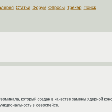
алерея
Статьи
Форум
Опросы
Трекер
Поиск
терминала, который создан в качестве замены ядерной ко
ункциональность в юзерспейсе.