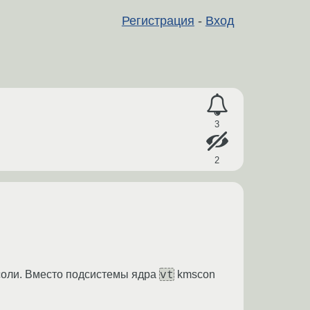
Регистрация
-
Вход
3
2
vt
нсоли. Вместо подсистемы ядра
kmscon