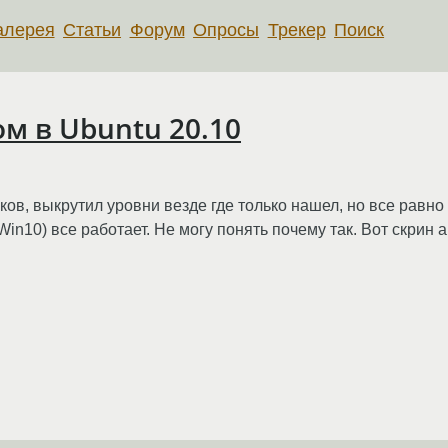
алерея
Статьи
Форум
Опросы
Трекер
Поиск
м в Ubuntu 20.10
в, выкрутил уровни везде где только нашел, но все равно 
in10) все работает. Не могу понять почему так. Вот скрин a