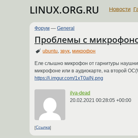
LINUX.ORG.RU
Новости
Г
Форум
—
General
Проблемы с микрофоно
ubuntu
,
звук
,
микрофон
Еле слышно микрофон от гарнитуры наушнико
микрофоне или в аудиокарте, на второй ОС(W
https://i.imgur.com/1xT0alN.png
ilya-dead
20.02.2021 00:28:05 +00:00
Ссылка