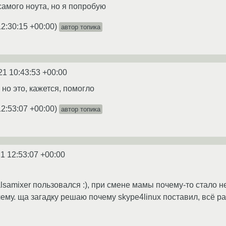
амого ноута, но я попробую
12:30:15 +00:00
)
автор топика
21 10:43:53 +00:00
но это, кажется, помогло
12:53:07 +00:00
)
автор топика
1 12:53:07 +00:00
lsamixer пользовался :), при смене мамы почему-то стало н
чему. ща загадку решаю почему skype4linux поставил, всё 