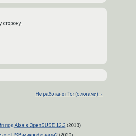
у сторону.
Не работанет Tor (с логами)
→
п под Alsa в OpenSUSE 12.2
(2013)
пике с USB-микрофонами?
(2020)