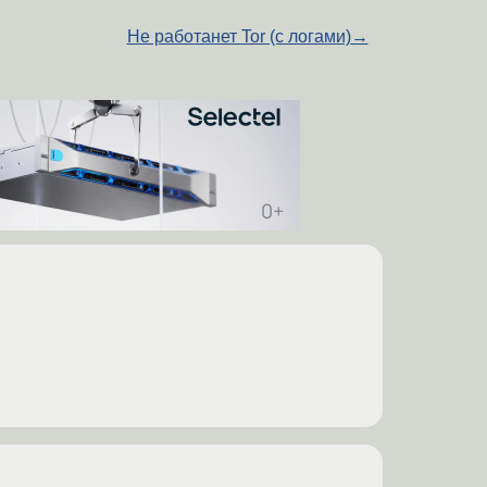
Не работанет Tor (с логами)
→