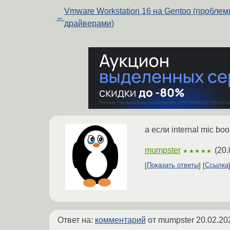
Vmware Workstation 16 на Gentoo (проблем
←
драйверами)
а если internal mic bo
mumpster
(
20.
★★★★★
Показать ответы
Ссылка
Ответ на:
комментарий
от mumpster
20.02.20