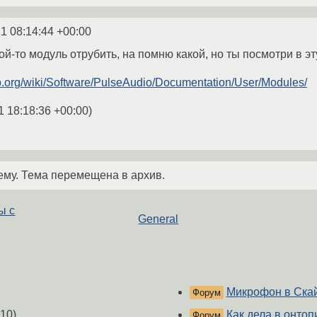
1 08:14:44 +00:00
ой-то модуль отрубить, на помню какой, но ты посмотри в эт
p.org/wiki/Software/PulseAudio/Documentation/User/Modules/
1 18:18:36 +00:00
)
ему. Тема перемещена в архив.
ы с
General
Микрофон в Скай
Форум
10)
Как дела в онто
Форум