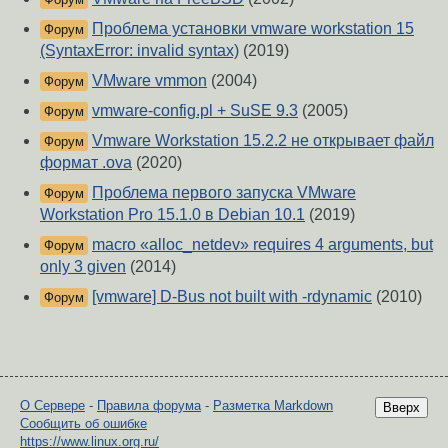
Проблема установки vmware workstation 15
Форум
(SyntaxError: invalid syntax)
(2019)
VMware vmmon
(2004)
Форум
vmware-config.pl + SuSE 9.3
(2005)
Форум
Vmware Workstation 15.2.2 не открывает файл
Форум
формат .ova
(2020)
Проблема первого запуска VMware
Форум
Workstation Pro 15.1.0 в Debian 10.1
(2019)
macro «alloc_netdev» requires 4 arguments, but
Форум
only 3 given
(2014)
[vmware] D-Bus not built with -rdynamic
(2010)
Форум
О Сервере
-
Правила форума
-
Разметка Markdown
Вверх
Сообщить об ошибке
https://www.linux.org.ru/