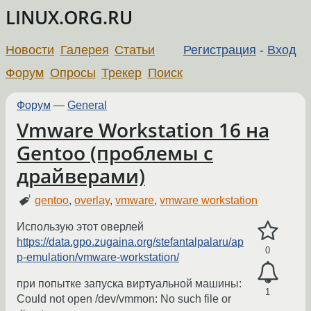
LINUX.ORG.RU
Новости
Галерея
Статьи
Регистрация
-
Вход
Форум
Опросы
Трекер
Поиск
Форум
—
General
Vmware Workstation 16 на
Gentoo (проблемы с
драйверами)
gentoo
,
overlay
,
vmware
,
vmware workstation
Использую этот оверлей
https://data.gpo.zugaina.org/stefantalpalaru/ap
0
p-emulation/vmware-workstation/
при попытке запуска виртуальной машины:
1
Could not open /dev/vmmon: No such file or