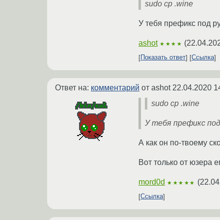
sudo cp .wine
У тебя префикс под ру
ashot
(
22.04.20
★★★★
Показать ответ
Ссылка
Ответ на:
комментарий
от ashot
22.04.2020 1
sudo cp .wine
У тебя префикс под
А как он по-твоему ск
Вот только от юзера 
mord0d
(
22.04
★★★★★
Ссылка