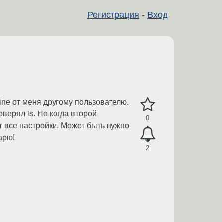
Регистрация
-
Вход
ne от меня другому пользователю.
оверял ls. Но когда второй
0
т все настройки. Может быть нужно
арю!
2