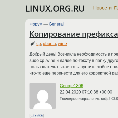
LINUX.ORG.RU
Новости
Г
Форум
—
General
Копирование префикса
cp
,
ubuntu
,
wine
Добрый день! Возникла необходимость в пр
sudo cp .wine и далее по-тексту в папку дру
пользователь пытается запустить любое при
что-то еще перенести для его корректной ра
George1806
22.04.2020 07:10:38 +00:00
Последнее исправление: cetjs2
03.0
Ссылка