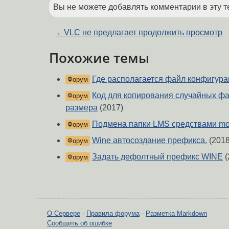
Вы не можете добавлять комментарии в эту т
←
VLC не предлагает продолжить просмотр
Похожие темы
Где располагается файл конфигурац
Форум
Код для копирования случайных фа
Форум
размера
(2017)
Подмена папки LMS средствами mo
Форум
Wine автосоздание префикса.
(2018
Форум
Задать дефолтный префикс WINE
(
Форум
О Сервере
-
Правила форума
-
Разметка Markdown
Сообщить об ошибке