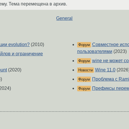
ему. Тема перемещена в архив.
General
ии evolution?
(2010)
Совместное испо
Форум
пользователями
(2023)
йлов и ограничение
wine не может с
Форум
unt
(2020)
Wine 11.0
(2026
Новости
)
Проблема с RamD
Форум
2024)
Префиксы пере
Форум