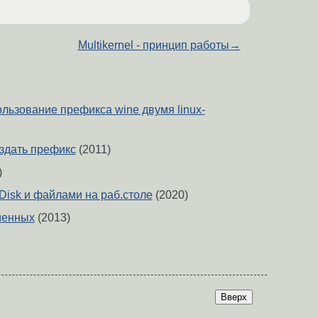
Multikernel - принцип работы
→
льзование префикса wine двумя linux-
оздать префикс
(2011)
)
isk и файлами на раб.столе
(2020)
менных
(2013)
Вверх