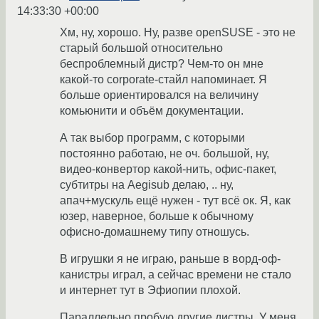
14:33:30 +00:00
Хм, ну, хорошо. Ну, разве openSUSE - это не
старый большой относительно
беспроблемный дистр? Чем-то он мне
какой-то corporate-стайл напоминает. Я
больше ориентировался на величину
комьюнити и объём документации.
А так выбор программ, с которыми
постоянно работаю, не оч. большой, ну,
видео-конвертор какой-нить, офис-пакет,
субтитры на Aegisub делаю, .. ну,
апач+мускуль ещё нужен - тут всё ок. Я, как
юзер, наверное, больше к обычному
офисно-домашнему типу отношусь.
В игрушки я не играю, раньше в ворд-оф-
канистры играл, а сейчас времени не стало
и интернет тут в Эфиопии плохой.
Параллельно пробую другие дистры. У меня