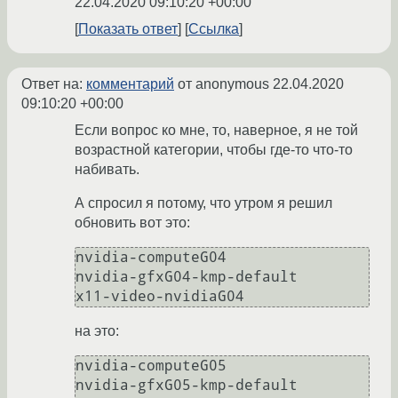
22.04.2020 09:10:20 +00:00
Показать ответ
Ссылка
Ответ на:
комментарий
от anonymous
22.04.2020
09:10:20 +00:00
Если вопрос ко мне, то, наверное, я не той
возрастной категории, чтобы где-то что-то
набивать.
А спросил я потому, что утром я решил
обновить вот это:
nvidia-computeG04

nvidia-gfxG04-kmp-default

на это:
nvidia-computeG05

nvidia-gfxG05-kmp-default
