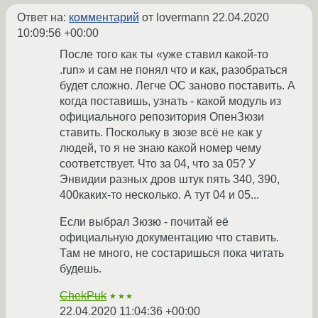
Ответ на:
комментарий
от lovermann
22.04.2020
10:09:56 +00:00
После того как ты «уже ставил какой-то
.run» и сам не понял что и как, разобраться
будет сложно. Легче ОС заново поставить. А
когда поставишь, узнать - какой модуль из
официального репозитория ОпенЗюзи
ставить. Поскольку в зюзе всё не как у
людей, то я не знаю какой номер чему
соответствует. Что за 04, что за 05? У
Энвидии разных дров штук пять 340, 390,
400каких-то несколько. А тут 04 и 05...
Если выбрал Зюзю - почитай её
официальную документацию что ставить.
Там не много, не состаришься пока читать
будешь.
ChekPuk
★★★
22.04.2020 11:04:36 +00:00