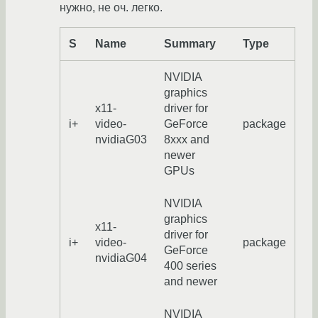
нужно, не оч. легко.
S
Name
Summary
Type
NVIDIA
graphics
x11-
driver for
i+
video-
GeForce
package
nvidiaG03
8xxx and
newer
GPUs
NVIDIA
graphics
x11-
driver for
i+
video-
package
GeForce
nvidiaG04
400 series
and newer
NVIDIA