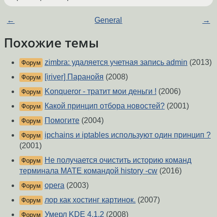
←
General
→
Похожие темы
zimbra: удаляется учетная запись admin
(2013)
Форум
[iriver] Паранойя
(2008)
Форум
Konqueror - тратит мои деньги !
(2006)
Форум
Какой принцип отбора новостей?
(2001)
Форум
Помогите
(2004)
Форум
ipchains и iptables используют один принцип ?
Форум
(2001)
Не получается очистить историю команд
Форум
терминала MATE командой history -cw
(2016)
opera
(2003)
Форум
лор как хостинг картинок.
(2007)
Форум
Умерл KDE 4.1.2
(2008)
Форум