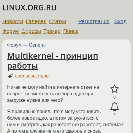
LINUX.ORG.RU
Новости
Галерея
Статьи
Регистрация
-
Вход
Форум
Опросы
Трекер
Поиск
Форум
—
General
Multikernel - принцип
работы
opensuse
,
ядро
Никак не могу найти в интернете ответ на
вопрос: возможность выбора ядра при
0
загрузке нужна для чего?
Я правильно понял, что я могу установить
3
более новое ядро, а потом загружаться с
ним и смотреть, как работает (не работает) система?
А потом в случае чего его удалять и снова