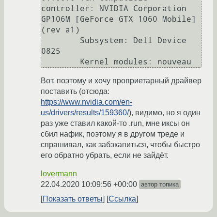
controller: NVIDIA Corporation 
GP106M [GeForce GTX 1060 Mobile] 
(rev a1)

        Subsystem: Dell Device 
0825

Вот, поэтому и хочу проприетарный драйвер
поставить (отсюда:
https://www.nvidia.com/en-
us/drivers/results/159360/
), видимо, но я один
раз уже ставил какой-то .run, мне иксы он
сбил нафик, поэтому я в другом треде и
спрашивал, как забэкапиться, чтобы быстро
его обратно убрать, если не зайдёт.
lovermann
22.04.2020 10:09:56 +00:00
автор топика
Показать ответы
Ссылка