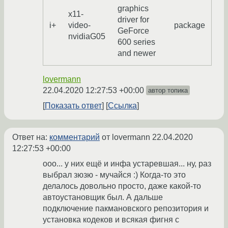
graphics
x11-
driver for
i+
video-
package
GeForce
nvidiaG05
600 series
and newer
lovermann
22.04.2020 12:27:53 +00:00
автор топика
Показать ответ
Ссылка
Ответ на:
комментарий
от lovermann
22.04.2020
12:27:53 +00:00
ооо... у них ещё и инфа устаревшая... ну, раз
выбрал зюзю - мучайся :) Когда-то это
делалось довольно просто, даже какой-то
автоустановщик был. А дальше
подключение пакмановского репозитория и
установка кодеков и всякая фигня с