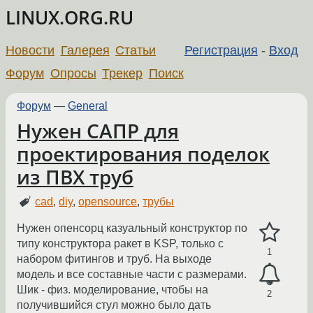
LINUX.ORG.RU
Новости
Галерея
Статьи
Регистрация
-
Вход
Форум
Опросы
Трекер
Поиск
Форум
—
General
Нужен САПР для
проектирования поделок
из ПВХ труб
cad
,
diy
,
opensource
,
трубы
Нужен опенсорц казуальный конструктор по
типу конструктора ракет в KSP, только с
1
набором фитингов и труб. На выходе
модель и все составные части с размерами.
Шик - физ. моделирование, чтобы на
2
получившийся стул можно было дать