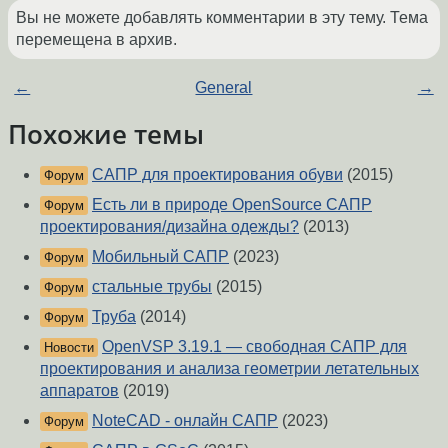
Вы не можете добавлять комментарии в эту тему. Тема
перемещена в архив.
←
General
→
Похожие темы
САПР для проектирования обуви
(2015)
Форум
Есть ли в природе OpenSource САПР
Форум
проектирования/дизайна одежды?
(2013)
Мобильный САПР
(2023)
Форум
стальные трубы
(2015)
Форум
Труба
(2014)
Форум
OpenVSP 3.19.1 — свободная САПР для
Новости
проектирования и анализа геометрии летательных
аппаратов
(2019)
NoteCAD - онлайн САПР
(2023)
Форум