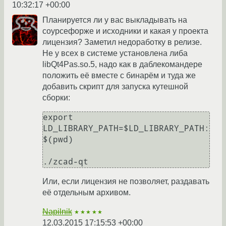
10:32:17 +00:00
Планируется ли у вас выкладывать на
соурсефорже и исходники и какая у проекта
лицензия? Заметил недоработку в релизе.
Не у всех в системе установлена либа
libQt4Pas.so.5, надо как в даблекомандере
положить её вместе с бинарём и туда же
добавить скрипт для запуска кутешной
сборки:
export 
LD_LIBRARY_PATH=$LD_LIBRARY_PATH:
$(pwd)

./zcad-qt
Или, если лицензия не позволяет, раздавать
её отдельным архивом.
Napilnik
★★★★★
12.03.2015 17:15:53 +00:00