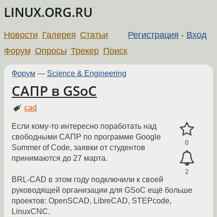
LINUX.ORG.RU
Новости
Галерея
Статьи
Регистрация
-
Вход
Форум
Опросы
Трекер
Поиск
Форум
—
Science & Engineering
САПР в GSoC
cad
Если кому-то интересно поработать над
свободными САПР по программе Google
0
Summer of Code, заявки от студентов
принимаются до 27 марта.
2
BRL-CAD в этом году подключили к своей
руководящей организации для GSoC ещё больше
проектов: OpenSCAD, LibreCAD, STEPcode,
LinuxCNC.