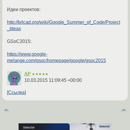
Идеи проектов:
http://brlcad.org/wiki/Google_Summer_of_Code/Project
_Ideas
GSoC2015:
https://www.google-
melange.com/gsoc/homepage/google/gsoc2015
AP
★★★★★
10.03.2015 11:09:45 +00:00
Ссылка
←
→