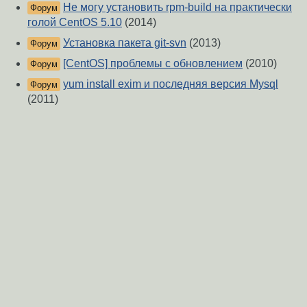
Не могу установить rpm-build на практически
Форум
голой CentOS 5.10
(2014)
Установка пакета git-svn
(2013)
Форум
[CentOS] проблемы с обновлением
(2010)
Форум
yum install exim и последняя версия Mysql
Форум
(2011)
не обновляется fedora 9
(2008)
Форум
Конфликт при обновлении пакетов в centos
Форум
(2012)
Zabbix, зависимости
(2020)
Форум
О Сервере
-
Правила форума
-
Разметка Markdown
Вверх
Сообщить об ошибке
https://www.linux.org.ru/