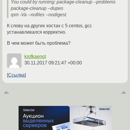
You could try running: package-cleanup --problems
package-cleanup --dupes
rpm -Va --nofiles --nodigest
К слову на других хостах с 5 centos, gcc
устанавливался корректно.
В чем может быть проблема?
krofkaenot
30.11.2017 09:21:47 +00:00
Ссылка
←
→