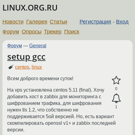
LINUX.ORG.RU
Новости
Галерея
Статьи
Регистрация
-
Вход
Форум
Опросы
Трекер
Поиск
Форум
—
General
setup gcc
centos
,
linux
Всем доброго времени суток!
0
На vps установлена centos 5.11 (final). Хочу
добавить хост в zabbix для мониторинга с
шифрованием трафика, для шифрования
1
нужен tls 1.2, что собственно не
поддерживается 5ой версией. Но, есть вариант
скомпилировать openssl v1+ и zabbix последней
версии.