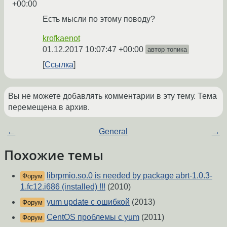
+00:00
Есть мысли по этому поводу?
krofkaenot
01.12.2017 10:07:47 +00:00
автор топика
Ссылка
Вы не можете добавлять комментарии в эту тему. Тема
перемещена в архив.
←
General
→
Похожие темы
librpmio.so.0 is needed by package abrt-1.0.3-
Форум
1.fc12.i686 (installed) !!!
(2010)
yum update с ошибкой
(2013)
Форум
CentOS проблемы с yum
(2011)
Форум