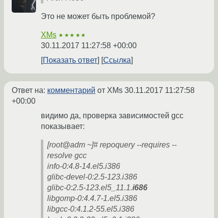
Это не может быть проблемой?
XMs
★★★★★
30.11.2017 11:27:58 +00:00
Показать ответ
Ссылка
Ответ на:
комментарий
от XMs
30.11.2017 11:27:58
+00:00
видимо да, проверка зависимостей gcc
показывает:
[root@adm ~]# repoquery --requires --
resolve gcc
info-0:4.8-14.el5.i386
glibc-devel-0:2.5-123.i386
glibc-0:2.5-123.el5_11.1.
i686
libgomp-0:4.4.7-1.el5.i386
libgcc-0:4.1.2-55.el5.i386