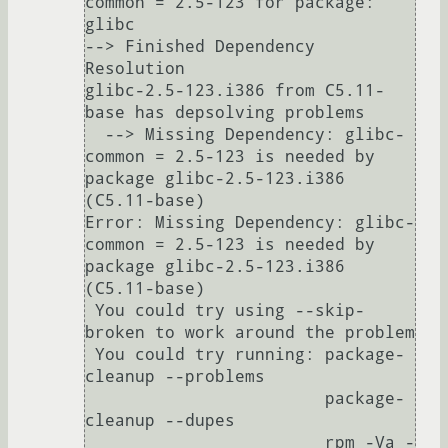
common = 2.5-123 for package: 
glibc

--> Finished Dependency 
Resolution

glibc-2.5-123.i386 from C5.11-
base has depsolving problems

  --> Missing Dependency: glibc-
common = 2.5-123 is needed by 
package glibc-2.5-123.i386 
(C5.11-base)

Error: Missing Dependency: glibc-
common = 2.5-123 is needed by 
package glibc-2.5-123.i386 
(C5.11-base)

 You could try using --skip-
broken to work around the problem

 You could try running: package-
cleanup --problems

                        package-
cleanup --dupes

                        rpm -Va -