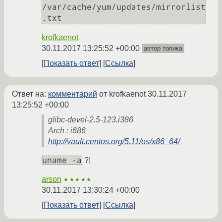
/var/cache/yum/updates/mirrorlist
.txt
krofkaenot
30.11.2017 13:25:52 +00:00
автор топика
Показать ответ
Ссылка
Ответ на:
комментарий
от krofkaenot
30.11.2017
13:25:52 +00:00
glibc-devel-2.5-123.i386
Arch : i686
http://vault.centos.org/5.11/os/x86_64/
uname -a
?!
arson
★★★★★
30.11.2017 13:30:24 +00:00
Показать ответ
Ссылка