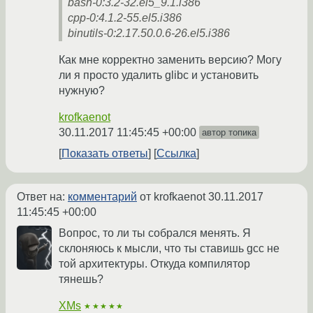
bash-0:3.2-32.el5_9.1.i386
cpp-0:4.1.2-55.el5.i386
binutils-0:2.17.50.0.6-26.el5.i386
Как мне корректно заменить версию? Могу
ли я просто удалить glibc и установить
нужную?
krofkaenot
30.11.2017 11:45:45 +00:00
автор топика
Показать ответы
Ссылка
Ответ на:
комментарий
от krofkaenot
30.11.2017
11:45:45 +00:00
Вопрос, то ли ты собрался менять. Я
склоняюсь к мысли, что ты ставишь gcc не
той архитектуры. Откуда компилятор
тянешь?
XMs
★★★★★