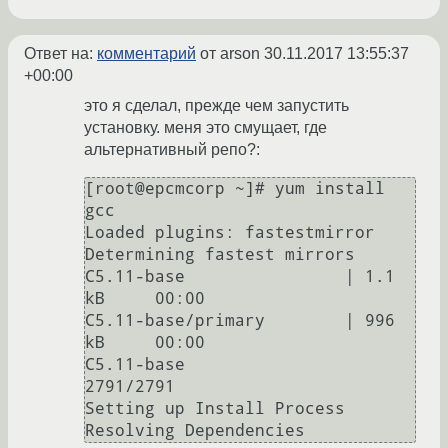
Ответ на:
комментарий
от arson
30.11.2017 13:55:37
+00:00
это я сделал, прежде чем запустить
установку. меня это смущает, где
альтернативный репо?:
[root@epcmcorp ~]# yum install 
gcc

Loaded plugins: fastestmirror

Determining fastest mirrors

C5.11-base                | 1.1 
kB     00:00     

C5.11-base/primary        | 996 
kB     00:00     

C5.11-base                             
2791/2791

Setting up Install Process

Resolving Dependencies