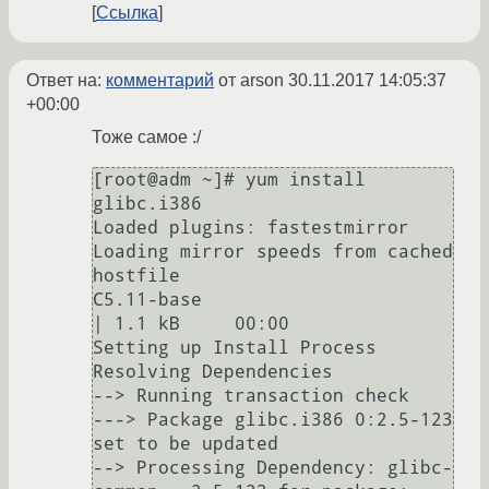
Ссылка
Ответ на:
комментарий
от arson
30.11.2017 14:05:37
+00:00
Тоже самое :/
[root@adm ~]# yum install 
glibc.i386

Loaded plugins: fastestmirror

Loading mirror speeds from cached 
hostfile

C5.11-base                                                                                                                                                                                                        
| 1.1 kB     00:00     

Setting up Install Process

Resolving Dependencies

--> Running transaction check

---> Package glibc.i386 0:2.5-123 
set to be updated

--> Processing Dependency: glibc-