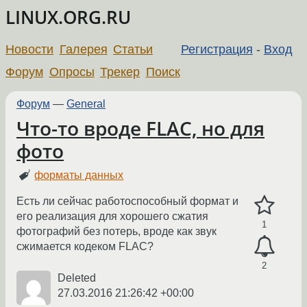
LINUX.ORG.RU
Новости
Галерея
Статьи
Регистрация
-
Вход
Форум
Опросы
Трекер
Поиск
Форум
—
General
Что-то вроде FLAC, но для
фото
форматы данных
Есть ли сейчас работоспособный формат и
его реализация для хорошего сжатия
1
фотографий без потерь, вроде как звук
сжимается кодеком FLAC?
2
Deleted
27.03.2016 21:26:42 +00:00