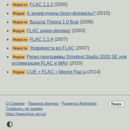
FLAC 1.1.2
(2005)
Новости
А зачем нужны lossy-форматы?
(2015)
Форум
Вышла Theora 1.0 final
(2008)
Новости
FLAC аудио-формат
(2003)
Форум
FLAC 1.1.4
(2007)
Новости
Уязвимости во FLAC
(2007)
Новости
Релиз программы Simplest Studio 2020 SE для
Форум
оптимизации FLAC и WAV
(2020)
CUE + FLAC = Много Flac'a
(2014)
Форум
О Сервере
-
Правила форума
-
Разметка Markdown
Вверх
Сообщить об ошибке
https://www.linux.org.ru/