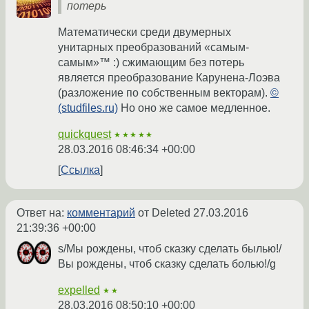
потерь
Математически среди двумерных
унитарных преобразований «самым-
самым»™ :) сжимающим без потерь
является преобразование Карунена-Лоэва
(разложение по собственным векторам).
©
(studfiles.ru)
Но оно же самое медленное.
quickquest
★★★★★
28.03.2016 08:46:34 +00:00
Ссылка
Ответ на:
комментарий
от Deleted
27.03.2016
21:39:36 +00:00
s/Мы рождены, чтоб сказку сделать былью!/
Вы рождены, чтоб сказку сделать болью!/g
expelled
★★
28.03.2016 08:50:10 +00:00