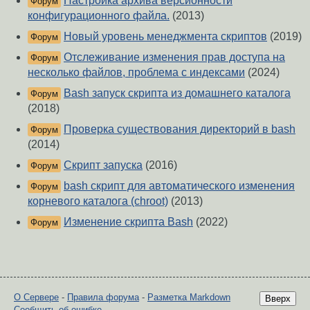
Настройка архива версионности
Форум
конфигурационного файла.
(2013)
Новый уровень менеджмента скриптов
(2019)
Форум
Отслеживание изменения прав доступа на
Форум
несколько файлов, проблема с индексами
(2024)
Bash запуск скрипта из домашнего каталога
Форум
(2018)
Проверка существования директорий в bash
Форум
(2014)
Скрипт запуска
(2016)
Форум
bash скрипт для автоматического изменения
Форум
корневого каталога (chroot)
(2013)
Изменение скрипта Bash
(2022)
Форум
О Сервере
-
Правила форума
-
Разметка Markdown
Вверх
Сообщить об ошибке