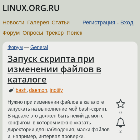
LINUX.ORG.RU
Новости
Галерея
Статьи
Регистрация
-
Вход
Форум
Опросы
Трекер
Поиск
Форум
—
General
Запуск скрипта при
изменении файлов в
каталоге
bash
,
daemon
,
inotify
Нужно при изменении файлов в каталоге
запускать на выполнение мой bash-скрипт.
0
В идеале это должен быть некий демон с
конфигом, в котором можно указать
директории для наблюдения, маски файлов
2
и, например, интервал проверки.