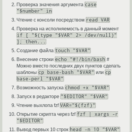
case
Проверка значения аргумента
"$number" in
read VAR
Чтение с консоли посредством
Проверка на исполняемость в данный момент
if [ "$(type "$VAR" 2> /dev/null)"
]; then...
touch "$VAR"
Создание файла
echo "#!/bin/bash
Внесение строки
#
Можно вместо последних двух пунктов сделать
cp base-bash "$VAR"
cp
шаблоны
или
base-perl "$VAR"
chmod +x "$VAR"
Возможность запуска
"$EDITOR" "$VAR"
Запуск в редакторе
VAR="$(fzf)"
Чтение выхлопа fzf
fzf | xargs -r
Открытие скрипта через fzf
"$EDITOR"
head -n 10 "$VAR"
Вывод первых 10 строк