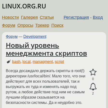
LINUX.ORG.RU
Новости
Галерея
Статьи
Регистрация
-
Вход
Форум
Опросы
Трекер
Поиск
Форум
—
Development
Новый уровень
менеджмента скриптов
bash
,
local
,
managment
,
script
Всегда досаждало держать скрипты в root(!)
директории /usr/local/bin/. Мало того, что они
0
действуют для всех пользователей, так и
выгружать их туда и изменять надо под
рутом, а любое действие под ним не самым
2
лучшим образом сказывается на
безопасности системы. Да и неудобно это.