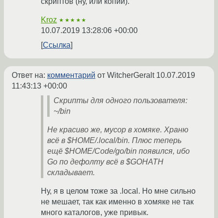
скриптов (ну, или копии).
Kroz
★★★★★
10.07.2019 13:28:06 +00:00
Ссылка
Ответ на:
комментарий
от WitcherGeralt
10.07.2019
11:43:13 +00:00
Скрипты для одного пользователя:
~/bin
Не красиво же, мусор в хомяке. Храню
всё в $HOME/.local/bin. Плюс теперь
ещё $HOME/Code/go/bin появился, ибо
Go по дефолту всё в $GOHATH
складывает.
Ну, я в целом тоже за .local. Но мне сильно
не мешает, так как именно в хомяке не так
много каталогов, уже привык.