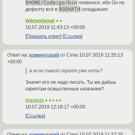
$HOME/Code/go/bin
появился, ибо Go по
$GOHATH
дефолту всё в
складывает.
WitcherGeralt
★★
10.07.2019 11:43:13 +00:00
Показать ответ
Ссылка
Ответ на:
комментарий
от Cirno
10.07.2019 11:35:13
+00:00
а если такой скрипт уже есть?
Значит его не надо писать. Ты же даёшь
скриптам осмысленные названия?
legolegs
★★★★★
10.07.2019 12:18:17 +00:00
Ссылка
Ответ на:
комментарий
от Cirno
10.07.2019 11:37:20