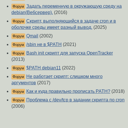
Задать переменную в окружающую среду на
Форум
debian(Вебсервер).
(2016)
Скрипт, выполняющийся в задаче cron и в
Форум
оболочке среды имеет разный вывод.
(2025)
Qmail
(2002)
Форум
/sbin не в $PATH
(2021)
Форум
Bash init скрипт для запуска OpenTracker
Форум
(2013)
$PATH debian11
(2022)
Форум
Не работает скрипт: слишком много
Форум
аргументов
(2017)
Как и куда правильно прописать PATH?
(2018)
Форум
Проблема с /dev/tcp в задании скрипта по cron
Форум
(2006)