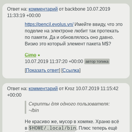
Ответ на:
комментарий
от backbone
10.07.2019
11:33:19 +00:00
https://pencil.evolus.vn/
Имейте ввиду, что это
поделие на электроне любит так протекать
по памяти. Да и обновлялось оно давно.
Визио это который элемент пакета M$?
Cirno
★
10.07.2019 11:37:20 +00:00
автор топика
Показать ответ
Ссылка
Ответ на:
комментарий
от Kroz
10.07.2019 11:15:42
+00:00
Скрипты для одного пользователя:
~/bin
Не красиво же, мусор в хомяке. Храню всё
$HOME/.local/bin
в
. Плюс теперь ещё