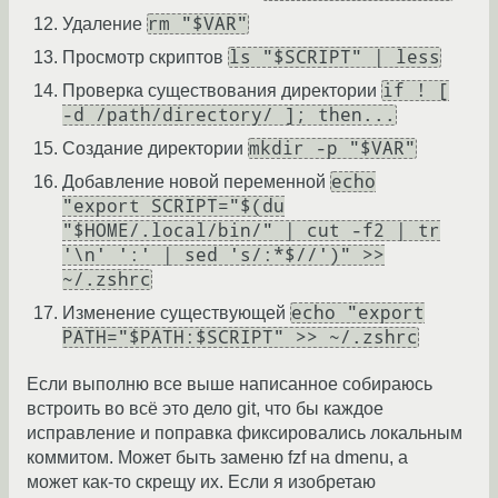
rm "$VAR"
Удаление
ls "$SCRIPT" | less
Просмотр скриптов
if ! [
Проверка существования директории
-d /path/directory/ ]; then...
mkdir -p "$VAR"
Создание директории
echo
Добавление новой переменной
"export SCRIPT="$(du
"$HOME/.local/bin/" | cut -f2 | tr
'\n' ':' | sed 's/:*$//')" >>
~/.zshrc
echo "export
Изменение существующей
PATH="$PATH:$SCRIPT" >> ~/.zshrc
Если выполню все выше написанное собираюсь
встроить во всё это дело git, что бы каждое
исправление и поправка фиксировались локальным
коммитом. Может быть заменю fzf на dmenu, а
может как-то скрещу их. Если я изобретаю