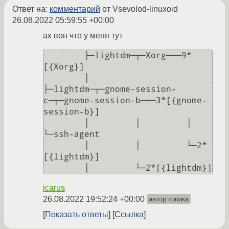
Ответ на:
комментарий
от Vsevolod-linuxoid
26.08.2022 05:59:55 +00:00
ах вон что у меня тут
        ├─lightdm─┬─Xorg───9*
[{Xorg}]

        │         
├─lightdm─┬─gnome-session-
c─┬─gnome-session-b───3*[{gnome-
session-b}]

        │         │         │                 
└─ssh-agent

        │         │         └─2*
[{lightdm}]

icarus
26.08.2022 19:52:24 +00:00
автор топика
Показать ответы
Ссылка