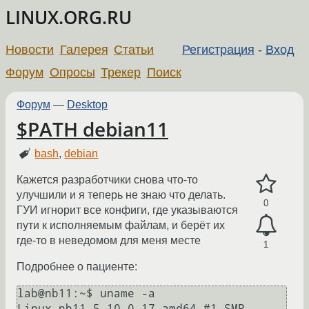
LINUX.ORG.RU
Новости
Галерея
Статьи
Регистрация
-
Вход
Форум
Опросы
Трекер
Поиск
Форум
—
Desktop
$PATH debian11
bash
,
debian
Кажется разработчики снова что-то
улучшили и я теперь не знаю что делать.
0
ГУИ игнорит все конфиги, где указываются
пути к исполняемым файлам, и берёт их
где-то в неведомом для меня месте
1
Подробнее о пациенте:
lab@nb11:~$ uname -a

Linux nb11 5.10.0-17-amd64 #1 SMP 