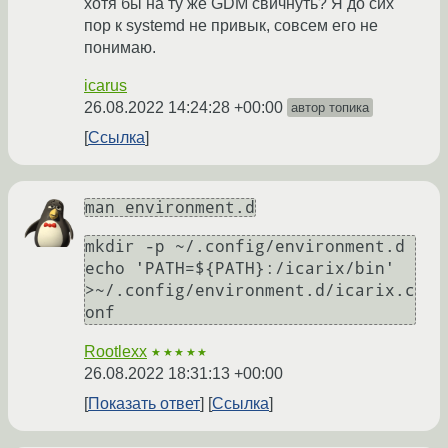
хотя бы на ту же GDM свичнуть? Я до сих
пор к systemd не привык, совсем его не
понимаю.
icarus
26.08.2022 14:24:28 +00:00
автор топика
Ссылка
man environment.d
mkdir -p ~/.config/environment.d

echo 'PATH=${PATH}:/icarix/bin' 
>~/.config/environment.d/icarix.c
Rootlexx
★★★★★
26.08.2022 18:31:13 +00:00
Показать ответ
Ссылка