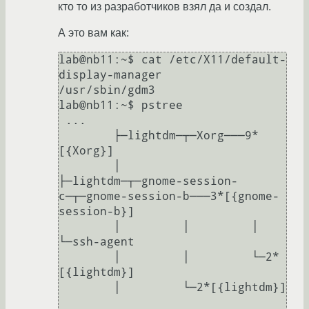
кто то из разработчиков взял да и создал.
А это вам как:
lab@nb11:~$ cat /etc/X11/default-
display-manager

/usr/sbin/gdm3

lab@nb11:~$ pstree

 ...

        ├─lightdm─┬─Xorg───9*
[{Xorg}]

        │         
├─lightdm─┬─gnome-session-
c─┬─gnome-session-b───3*[{gnome-
session-b}]

        │         │         │                 
└─ssh-agent

        │         │         └─2*
[{lightdm}]

        │         └─2*[{lightdm}]
