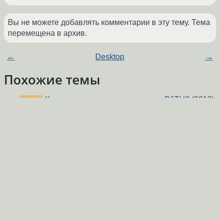
Вы не можете добавлять комментарии в эту тему. Тема
перемещена в архив.
←
Desktop
→
Похожие темы
Как и куда правильно прописать PATH?
(2018)
Форум
/sbin не в $PATH
(2021)
Форум
Проблема с окружением пользователя.
(2017)
Форум
Задать переменную в окружающую среду на
Форум
debian(Вебсервер).
(2016)
Что-то не так.
(2013)
Форум
Нет каталога /usr/local/bin в PATH
(2012)
Форум
Файла нет, хотя он есть... что это значит?
Форум
(2021)