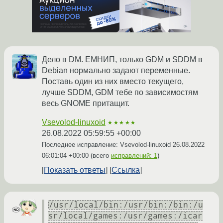
Дело в DM. ЕМНИП, только GDM и SDDM в
Debian нормально задают переменные.
Поставь один из них вместо текущего,
лучше SDDM, GDM тебе по зависимостям
весь GNOME притащит.
Vsevolod-linuxoid
★★★★★
26.08.2022 05:59:55 +00:00
Последнее исправление: Vsevolod-linuxoid
26.08.2022
06:01:04 +00:00
(всего
исправлений: 1
)
Показать ответы
Ссылка
/usr/local/bin:/usr/bin:/bin:/u
sr/local/games:/usr/games:/icar