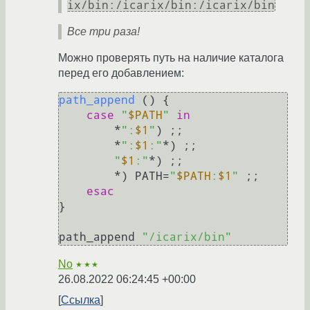
ix/bin:/icarix/bin:/icarix/bin
Все три раза!
Можно проверять путь на наличие каталога
перед его добавлением:
path_append
 () {

case
"
$PATH
"
in
        *
":
$1
"
) ;;

        *
":
$1
:"
*) ;;

"
$1
:"
*) ;;

        *) PATH=
"
$PATH
:
$1
"
 ;;

esac
}

path_append 
"/icarix/bin"
No
★★★
26.08.2022 06:24:45 +00:00
Ссылка