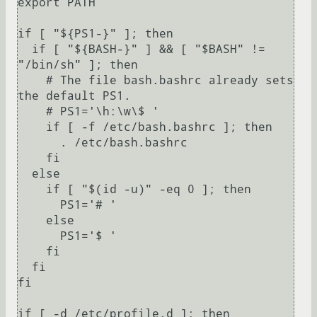
export PATH

if [ "${PS1-}" ]; then

  if [ "${BASH-}" ] && [ "$BASH" != 
"/bin/sh" ]; then

    # The file bash.bashrc already sets 
the default PS1.

    # PS1='\h:\w\$ '

    if [ -f /etc/bash.bashrc ]; then

      . /etc/bash.bashrc

    fi

  else

    if [ "$(id -u)" -eq 0 ]; then

      PS1='# '

    else

      PS1='$ '

    fi

  fi

fi

if [ -d /etc/profile.d ]; then
