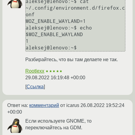
aleksej@lenovo:~$ cat 
~/.config/environment.d/firefox.c
onf 

MOZ_ENABLE_WAYLAND=1

aleksej@lenovo:~$ echo 
$MOZ_ENABLE_WAYLAND 

1

Разбирайтесь, что вы там делаете не так.
Rootlexx
★★★★★
29.08.2022 16:19:48 +00:00
Ссылка
Ответ на:
комментарий
от icarus
26.08.2022 19:52:24
+00:00
Если используете GNOME, то
переключайтесь на GDM.