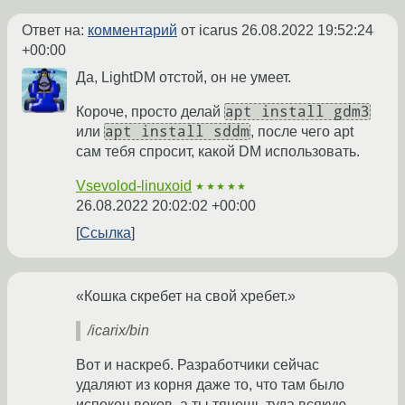
Ответ на:
комментарий
от icarus
26.08.2022 19:52:24
+00:00
Да, LightDM отстой, он не умеет.
apt install gdm3
Короче, просто делай
apt install sddm
или
, после чего apt
сам тебя спросит, какой DM использовать.
Vsevolod-linuxoid
★★★★★
26.08.2022 20:02:02 +00:00
Ссылка
«Кошка скребет на свой хребет.»
/icarix/bin
Вот и наскреб. Разработчики сейчас
удаляют из корня даже то, что там было
испокон веков, а ты тянешь туда всякую