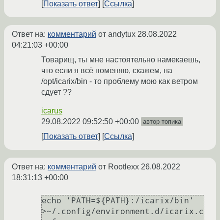
Показать ответ
Ссылка
Ответ на:
комментарий
от andytux
28.08.2022
04:21:03 +00:00
Товарищ, ты мне настоятельно намекаешь,
что если я всё поменяю, скажем, на
/opt/icarix/bin - то проблему мою как ветром
сдует ??
icarus
29.08.2022 09:52:50 +00:00
автор топика
Показать ответ
Ссылка
Ответ на:
комментарий
от Rootlexx
26.08.2022
18:31:13 +00:00
echo 'PATH=${PATH}:/icarix/bin' 
>~/.config/environment.d/icarix.c