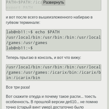
PATH=$PATH:/icarix/bin

Развернуть
и вот после всего вышеизложенного набираю в
гуёвом терминале:
lab@nb11:~$ echo $PATH

/usr/local/bin:/usr/bin:/bin:/usr/local
/games:/usr/games

Теперь прыгаю в консоль, и вот что вижу:
/usr/local/bin:/usr/bin:/bin:/usr/local
/games:/usr/games:/icarix/bin:/icarix/b
Все три раза!
Вот скажите откуда и почему такое распи... тоесть
особенность. В прошлой версии деб10... не помню
точно (старый винт умер) достаточно было