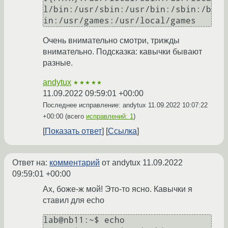
l/bin:/usr/sbin:/usr/bin:/sbin:/b
Очень внимательно смотри, трижды
внимательно. Подсказка: кавычки бывают
разные.
andytux
★★★★★
11.09.2022 09:59:01 +00:00
Последнее исправление: andytux
11.09.2022 10:07:22
+00:00
(всего
исправлений: 1
)
Показать ответ
Ссылка
Ответ на:
комментарий
от andytux
11.09.2022
09:59:01 +00:00
Ах, боже-ж мой! Это-то ясно. Кавычки я
ставил для echo
lab@nb11:~$ echo 