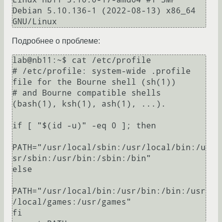
Debian 5.10.136-1 (2022-08-13) x86_64 
Подробнее о проблеме:
lab@nb11:~$ cat /etc/profile

# /etc/profile: system-wide .profile 
file for the Bourne shell (sh(1))

# and Bourne compatible shells 
(bash(1), ksh(1), ash(1), ...).

if [ "$(id -u)" -eq 0 ]; then

PATH="/usr/local/sbin:/usr/local/bin:/u
sr/sbin:/usr/bin:/sbin:/bin"

else

PATH="/usr/local/bin:/usr/bin:/bin:/usr
/local/games:/usr/games"

fi
