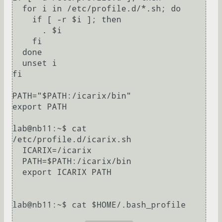
  for i in /etc/profile.d/*.sh; do

    if [ -r $i ]; then

      . $i

    fi

  done

  unset i

fi

PATH="$PATH:/icarix/bin"

export PATH

lab@nb11:~$ cat 
/etc/profile.d/icarix.sh

  ICARIX=/icarix

  PATH=$PATH:/icarix/bin

  export ICARIX PATH 

lab@nb11:~$ cat $HOME/.bash_profile 
