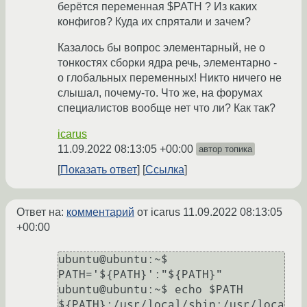
берётся переменная $PATH ? Из каких
конфигов? Куда их спрятали и зачем?
Казалось бы вопрос элементарный, не о
тонкостях сборки ядра речь, элементарно -
о глобальных переменных! Никто ничего не
слышал, почему-то. Что же, на форумах
специалистов вообще нет что ли? Как так?
icarus
11.09.2022 08:13:05 +00:00
автор топика
Показать ответ
Ссылка
Ответ на:
комментарий
от icarus
11.09.2022 08:13:05
+00:00
ubuntu@ubuntu:~$ 
PATH='${PATH}':"${PATH}"

ubuntu@ubuntu:~$ echo $PATH

${PATH}:/usr/local/sbin:/usr/loca