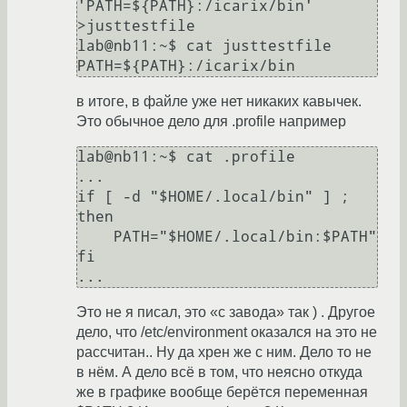
'PATH=${PATH}:/icarix/bin' 
>justtestfile

lab@nb11:~$ cat justtestfile

в итоге, в файле уже нет никаких кавычек.
Это обычное дело для .profile например
lab@nb11:~$ cat .profile

...

if [ -d "$HOME/.local/bin" ] ; 
then

    PATH="$HOME/.local/bin:$PATH"

fi

Это не я писал, это «с завода» так ) . Другое
дело, что /etc/environment оказался на это не
рассчитан.. Ну да хрен же с ним. Дело то не
в нём. А дело всё в том, что неясно откуда
же в графике вообще берётся переменная