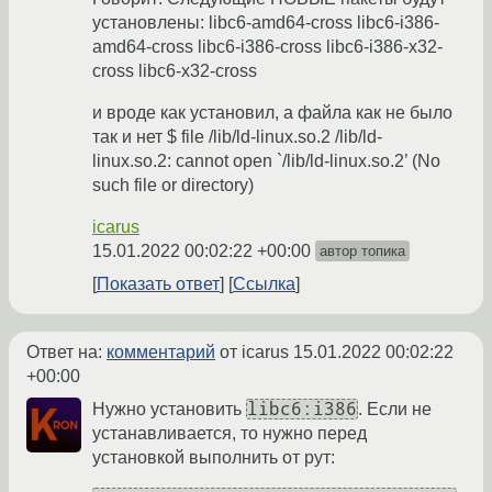
установлены: libc6-amd64-cross libc6-i386-
amd64-cross libc6-i386-cross libc6-i386-x32-
cross libc6-x32-cross
и вроде как установил, а файла как не было
так и нет $ file /lib/ld-linux.so.2 /lib/ld-
linux.so.2: cannot open `/lib/ld-linux.so.2’ (No
such file or directory)
icarus
15.01.2022 00:02:22 +00:00
автор топика
Показать ответ
Ссылка
Ответ на:
комментарий
от icarus
15.01.2022 00:02:22
+00:00
libc6:i386
Нужно установить
. Если не
устанавливается, то нужно перед
установкой выполнить от рут: