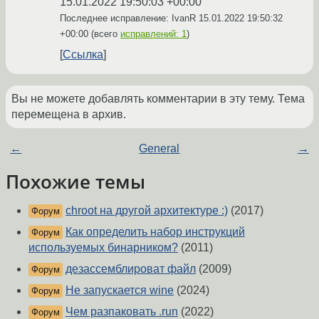
15.01.2022 19:50:03 +00:00
Последнее исправление: IvanR
15.01.2022 19:50:32
+00:00
(всего
исправлений: 1
)
Ссылка
Вы не можете добавлять комментарии в эту тему. Тема
перемещена в архив.
←
General
→
Похожие темы
chroot на другой архитектуре :)
(2017)
Форум
Как определить набор инструкций
Форум
используемых бинарником?
(2011)
дезассемблироват файл
(2009)
Форум
Не запускается wine
(2024)
Форум
Чем разпаковать .run
(2022)
Форум