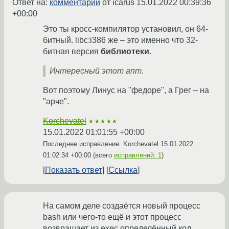
Ответ на:
комментарий
от icarus
15.01.2022 00:39:36
+00:00
Это ты кросс-компилятор установил, он 64-
битный. libc:i386 же – это именно что 32-
битная версия
библиотеки
.
Интересный этот апт.
Вот поэтому Линус на "федоре", а Грег – на
"арче".
Korchevatel
★★★★★
15.01.2022 01:01:55 +00:00
Последнее исправление: Korchevatel
15.01.2022
01:02:34 +00:00
(всего
исправлений: 1
)
Показать ответ
Ссылка
На самом деле создаётся новый процесс
bash или чего-то ещё и этот процесс
возвращает из exec определённый код