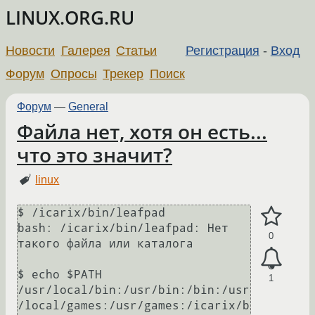
LINUX.ORG.RU
Новости
Галерея
Статьи
Регистрация
-
Вход
Форум
Опросы
Трекер
Поиск
Форум
—
General
Файла нет, хотя он есть...
что это значит?
linux
$ /icarix/bin/leafpad

bash: /icarix/bin/leafpad: Нет 
0
такого файла или каталога

$ echo $PATH

1
/usr/local/bin:/usr/bin:/bin:/usr
/local/games:/usr/games:/icarix/b