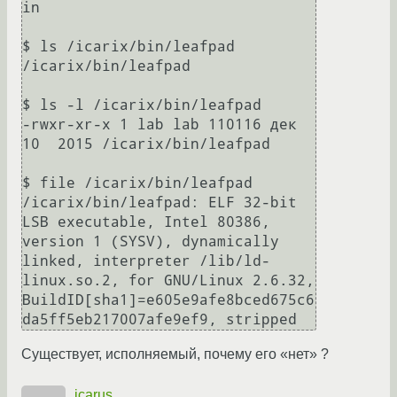
in

$ ls /icarix/bin/leafpad

/icarix/bin/leafpad

$ ls -l /icarix/bin/leafpad

-rwxr-xr-x 1 lab lab 110116 дек 
10  2015 /icarix/bin/leafpad

$ file /icarix/bin/leafpad

/icarix/bin/leafpad: ELF 32-bit 
LSB executable, Intel 80386, 
version 1 (SYSV), dynamically 
linked, interpreter /lib/ld-
linux.so.2, for GNU/Linux 2.6.32, 
BuildID[sha1]=e605e9afe8bced675c6
Существует, исполняемый, почему его «нет» ?
icarus