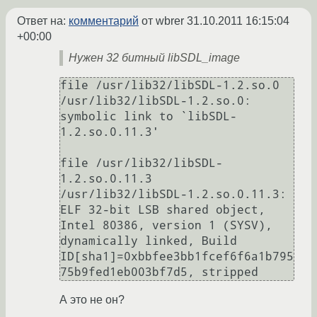
Ответ на:
комментарий
от wbrer
31.10.2011 16:15:04
+00:00
Нужен 32 битный libSDL_image
file /usr/lib32/libSDL-1.2.so.0

/usr/lib32/libSDL-1.2.so.0: 
symbolic link to `libSDL-
1.2.so.0.11.3'

file /usr/lib32/libSDL-
1.2.so.0.11.3

/usr/lib32/libSDL-1.2.so.0.11.3: 
ELF 32-bit LSB shared object, 
Intel 80386, version 1 (SYSV), 
dynamically linked, Build      

ID[sha1]=0xbbfee3bb1fcef6f6a1b795
75b9fed1eb003bf7d5, stripped 
А это не он?