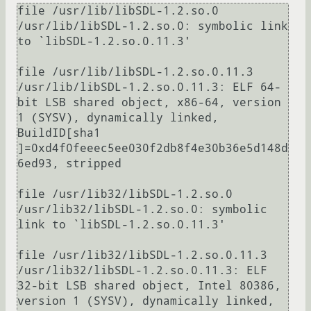
file /usr/lib/libSDL-1.2.so.0

/usr/lib/libSDL-1.2.so.0: symbolic link 
to `libSDL-1.2.so.0.11.3' 

file /usr/lib/libSDL-1.2.so.0.11.3

/usr/lib/libSDL-1.2.so.0.11.3: ELF 64-
bit LSB shared object, x86-64, version 
1 (SYSV), dynamically linked, 
BuildID[sha1

]=0xd4f0feeec5ee030f2db8f4e30b36e5d148d
6ed93, stripped

file /usr/lib32/libSDL-1.2.so.0

/usr/lib32/libSDL-1.2.so.0: symbolic 
link to `libSDL-1.2.so.0.11.3'

file /usr/lib32/libSDL-1.2.so.0.11.3

/usr/lib32/libSDL-1.2.so.0.11.3: ELF 
32-bit LSB shared object, Intel 80386, 
version 1 (SYSV), dynamically linked, 