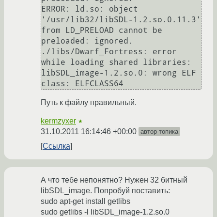
ERROR: ld.so: object 
'/usr/lib32/libSDL-1.2.so.0.11.3' 
from LD_PRELOAD cannot be 
preloaded: ignored.

./libs/Dwarf_Fortress: error 
while loading shared libraries: 
libSDL_image-1.2.so.0: wrong ELF 
class: ELFCLASS64
Путь к файлу правильный.
kermzyxer
★
31.10.2011 16:14:46 +00:00
автор топика
Ссылка
А что тебе непонятно? Нужен 32 битный
libSDL_image. Попробуй поставить:
sudo apt-get install getlibs
sudo getlibs -l libSDL_image-1.2.so.0