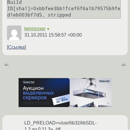
Build      

ID[sha1]=0xbbfee3bb1fcef6f6a1b79575b9fe
d1eb003bf7d5, stripped 
kermzyxer
★
31.10.2011 15:58:57 +00:00
Ссылка
←
→
LD_PRELOAD=«/usr/lib32/libSDL-
1.2.so.0.11.3» ./df