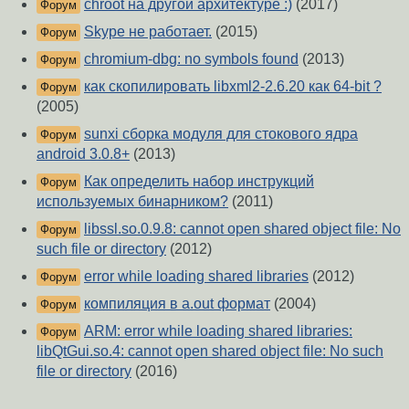
chroot на другой архитектуре :)
(2017)
Форум
Skype не работает.
(2015)
Форум
chromium-dbg: no symbols found
(2013)
Форум
как скопилировать libxml2-2.6.20 как 64-bit ?
Форум
(2005)
sunxi сборка модуля для стокового ядра
Форум
android 3.0.8+
(2013)
Как определить набор инструкций
Форум
используемых бинарником?
(2011)
libssl.so.0.9.8: cannot open shared object file: No
Форум
such file or directory
(2012)
error while loading shared libraries
(2012)
Форум
компиляция в a.out формат
(2004)
Форум
ARM: error while loading shared libraries:
Форум
libQtGui.so.4: cannot open shared object file: No such
file or directory
(2016)