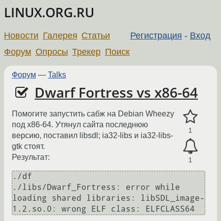
LINUX.ORG.RU
Новости
Галерея
Статьи
Регистрация
-
Вход
Форум
Опросы
Трекер
Поиск
Форум
—
Talks
Dwarf Fortress vs x86-64
Помогите запустить сабж на Debian Wheezy
под x86-64. Утянул сайта последнюю
1
версию, поставил libsdl; ia32-libs и ia32-libs-
gtk стоят.
Результат:
1
./df

./libs/Dwarf_Fortress: error while 
loading shared libraries: libSDL_image-